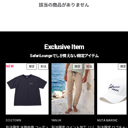
該当の商品がありません
Exclusive Item
Safari Loungeでしか買えない限定アイテム
NEW
限定
別注
限定
別注
限定
DOGTOWN
YANUK
MUTA MARINE
別注限定 水陸両用 コーデュ
別注限定 ペイント加工 リゾ
別注限定 ロゴキャ