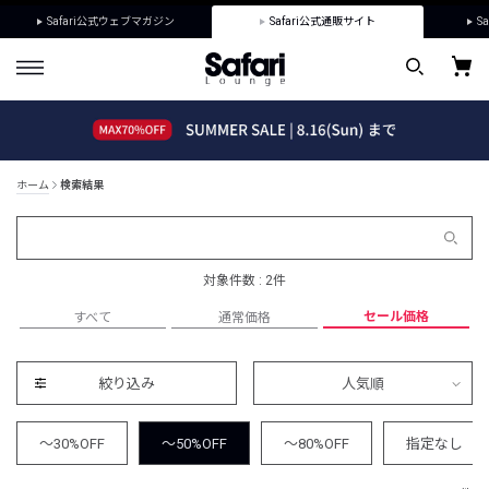
Safari公式ウェブマガジン
Safari公式通販サイト
Sa
ホーム
検索結果
対象件数 : 2件
セール価格
すべて
通常価格
絞り込み
人気順
～30%OFF
～50%OFF
～80%OFF
指定なし