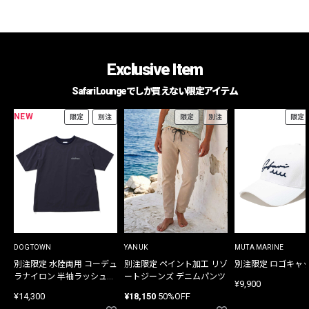
Exclusive Item
Safari Loungeでしか買えない限定アイテム
NEW
限定
別注
限定
別注
限定
DOGTOWN
YANUK
MUTA MARINE
別注限定 水陸両用 コーデュ
別注限定 ペイント加工 リゾ
別注限定 ロゴキャ
ラナイロン 半袖ラッシュガ
ートジーンズ デニムパンツ
¥9,900
ード
¥14,300
¥18,150
50%OFF