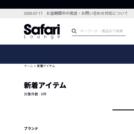
2026.07.17 お盆期間中の発送・お問い合わせ対応について
アイテム
スペシャル
カテゴリーから探す
スペシャルフィーチャ
ホーム
新着アイテム
ブランドから探す
特集記事
絞り込んで探す
新着アイテム
新着アイテム
コーディネート
編集部のおすすめアイテム
対象件数 :
0
件
編集部のおすすめコー
ランキング
雑誌・カタログ掲載アイテム
セール
ブランド