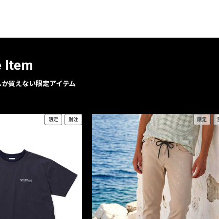
レコメンドアイテム
ピックアップアイテム
フォーカスブランド
セールおすすめアイテム
e Item
人気アイテム TOP 15
geでしか買えない限定アイテム
限定
別注
限定