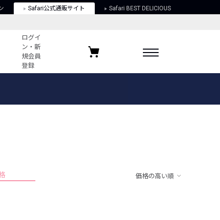
ン
Safari公式通販サイト
Safari BEST DELICIOUS
ログイ
ン・新
規会員
登録
ログイン・新規会員登録
お気に入りアイテム
ガイド
お気に入りブランド
お気に入り記事
最近チェックしたアイテム
格
価格の高い順
ポリシー
関する法律