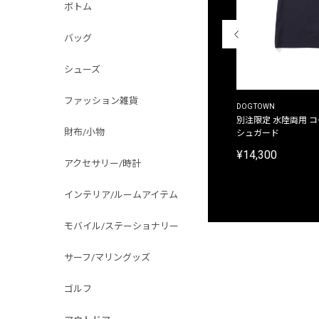
ボトム
バッグ
シューズ
ファッション雑貨
THE DUFFER OF ST.GEORGE
DOGTOWN
別注限定 ピグメントダイ バックプリント サーフ
別注限定 水陸両用 
財布/小物
プリントTシャツ
シュガード
¥9,900
¥14,300
アクセサリー/時計
インテリア/ルームアイテム
モバイル/ステーショナリー
サーフ/マリングッズ
ゴルフ