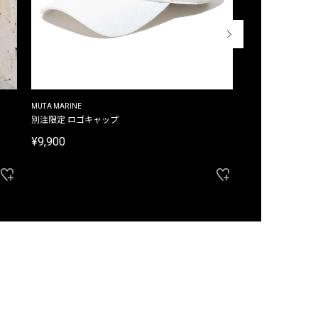
MUTA MARINE
CROSSLEY
ム
別注限定 ロゴキャップ
別注限定 ノースリ
¥9,900
¥8,580
40%OFF