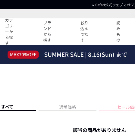
Safari公式ウェブマガジ
カテ
ブラ
絞り
読
ゴリ
ンド
込ん
み
ーか
から
で探
も
ら探
探す
す
の
す
読みもの
ガイド
ー
すべての記事
ショッピング
2026年のイチオシTシャツ！
初めての方
“WP”のイージーパンツを徹底解説&コ
Club Safari
ーデ紹介
よくある質問
HOTなコーデ TOP20
会社概要
ディネート
新ブランドご紹介！
会員利用規約
すべて
通常価格
セール価
人気記事ランキング
プライバシー
バイヤーズ レコメンド
特定商取引に
今週の別注アイテム
該当の商品がありません
ウィークリーコーデ