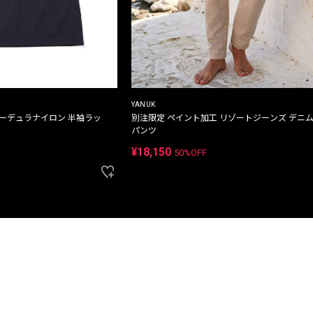
YANUK
コーデュラナイロン 半袖ラッ
別注限定 ペイント加工 リゾートジーンズ デニ
パンツ
¥18,150
50%OFF