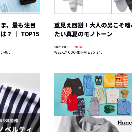
いま、最も注目
重見え回避！大人の男こそ嗜
？ ｜ TOP15
たい真夏のモノトーン
NEW
2026.08.06
30~8/5
WEEKLY COORDINATE vol.240