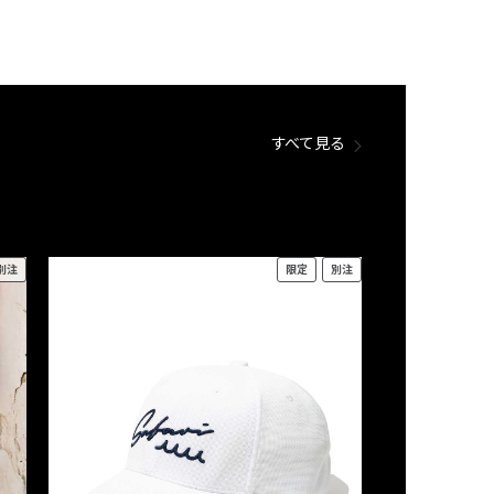
すべて見る
別注
限定
別注