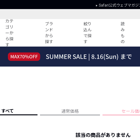
Safari公式ウェブマガジ
カテ
ブラ
絞り
読
ゴリ
ンド
込ん
み
ーか
から
で探
も
ら探
探す
す
の
す
読みもの
ガイド
ー
すべての記事
ショッピング
2026年のイチオシTシャツ！
初めての方
“WP”のイージーパンツを徹底解説&コ
Club Safari
ーデ紹介
よくある質問
HOTなコーデ TOP20
会社概要
ディネート
新ブランドご紹介！
会員利用規約
すべて
通常価格
セール価
人気記事ランキング
プライバシー
バイヤーズ レコメンド
特定商取引に
今週の別注アイテム
該当の商品がありません
ウィークリーコーデ