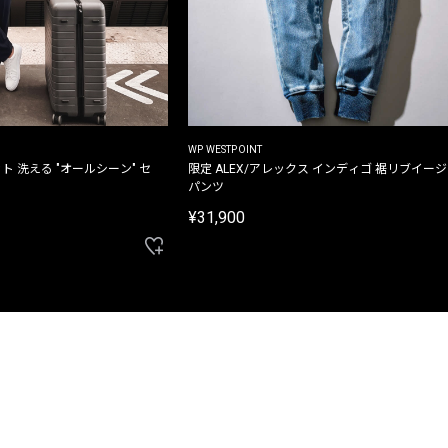
WP WESTPOINT
ト 洗える "オールシーン" セ
限定 ALEX/アレックス インディゴ 裾リブイー
パンツ
¥31,900