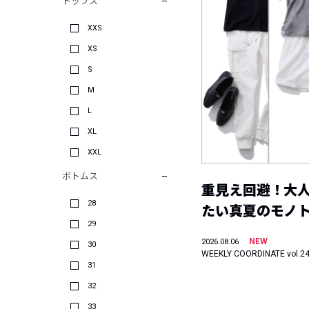
トップス
XXS
XS
S
M
L
XL
XXL
ボトムス
重見え回避！大
28
たい真夏のモノ
29
NEW
2026.08.06
30
WEEKLY COORDINATE vol.2
31
32
33