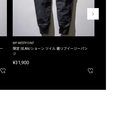
WP WESTPOINT
WP WESTPOINT
ジー
限定 SEAN/ショーン ツイル 裾リブイージーパン
限定 DAVID/デイヴィッド インデ
ツ
イージーパンツ
¥31,900
¥33,000