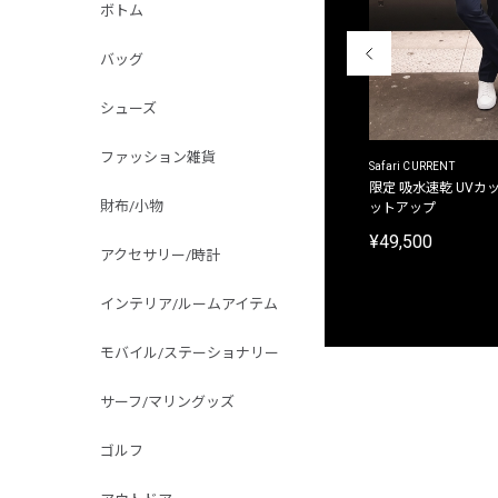
ボトム
バッグ
シューズ
ファッション雑貨
ACANTHUS
Safari CURRENT
別注限定 フード付き チェックシャツジャケット
限定 吸水速乾 UVカッ
財布/小物
ットアップ
¥31,900
¥49,500
アクセサリー/時計
インテリア/ルームアイテム
モバイル/ステーショナリー
サーフ/マリングッズ
ゴルフ