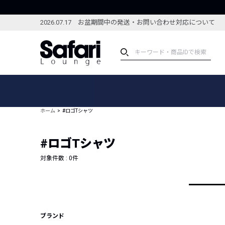
2026.07.17 お盆期間中の発送・お問い合わせ対応について
アイテム
スペシャル
カテゴリーから探す
スペシャルフィーチャ
ホーム
#ロゴTシャツ
ブランドから探す
特集記事
絞り込んで探す
#ロゴTシャツ
新着アイテム
コーディネート
編集部のおすすめアイテム
対象件数 :
0
件
編集部のおすすめコー
ランキング
雑誌・カタログ掲載アイテム
セール
ブランド