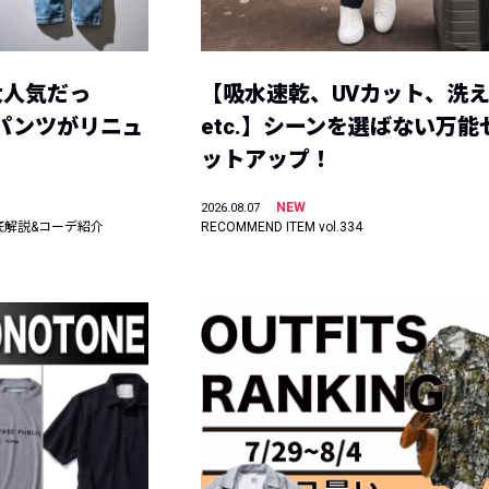
大人気だっ
【吸水速乾、UVカット、洗
ーパンツがリニュ
etc.】シーンを選ばない万能
ットアップ！
NEW
2026.08.07
底解説&コーデ紹介
RECOMMEND ITEM vol.334