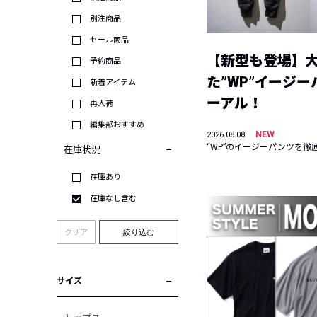
別注商品
セール商品
【新型も登場】
予約商品
た”WP”イージ
新着アイテム
ーアル！
再入荷
編集部おすすめ
NEW
2026.08.08
“WP”のイージーパンツを徹
在庫状況
在庫あり
在庫なし含む
クリア
絞り込む
サイズ