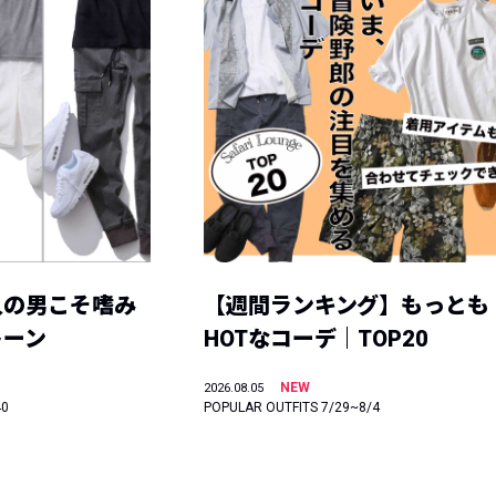
人の男こそ嗜み
【週間ランキング】もっとも
トーン
HOTなコーデ｜TOP20
NEW
2026.08.05
40
POPULAR OUTFITS 7/29~8/4