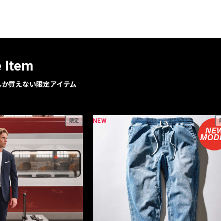
レコメンドアイテム
ピックアップアイテム
フォーカスブランド
セールおすすめアイテム
e Item
人気アイテム TOP 15
geでしか買えない限定アイテム
NEW
限定