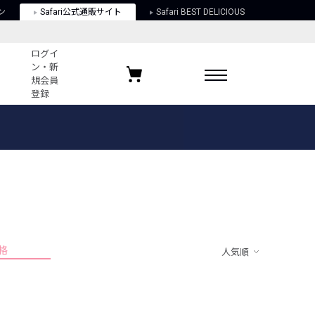
ン
Safari公式通販サイト
Safari BEST DELICIOUS
ログイ
ン・新
規会員
登録
ログイン・新規会員登録
お気に入りアイテム
ガイド
お気に入りブランド
お気に入り記事
最近チェックしたアイテム
格
人気順
ポリシー
関する法律