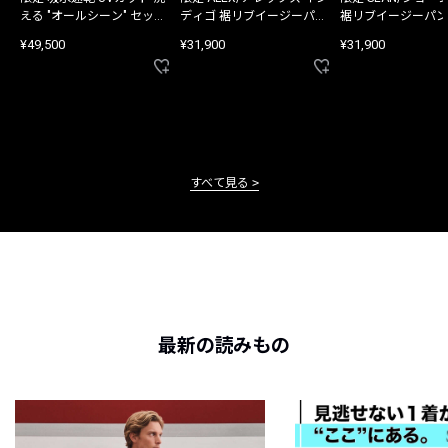
える "オールシーン" セット
ディゴ 裾リブイージーパン
裾リブイージーパン
アップ
ツ
¥49,500
¥31,900
¥31,900
すべて見る
最新の読みもの