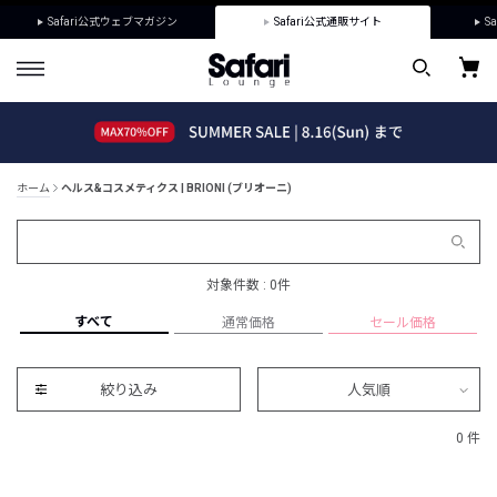
Safari公式ウェブマガジン
Safari公式通販サイト
Sa
ホーム
ヘルス&コスメティクス | BRIONI (ブリオーニ)
対象件数 : 0件
すべて
通常価格
セール価格
絞り込み
人気順
0 件