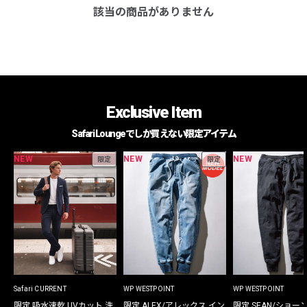
該当の商品がありません
Exclusive Item
Safari Loungeでしか買えない限定アイテム
NEW
NEW
NEW
限定
限定
Safari CURRENT
WP WESTPOINT
WP WESTPOINT
限定 吸水速乾 UVカット 洗
限定 ALEX/アレックス イン
限定 SEAN/ショー