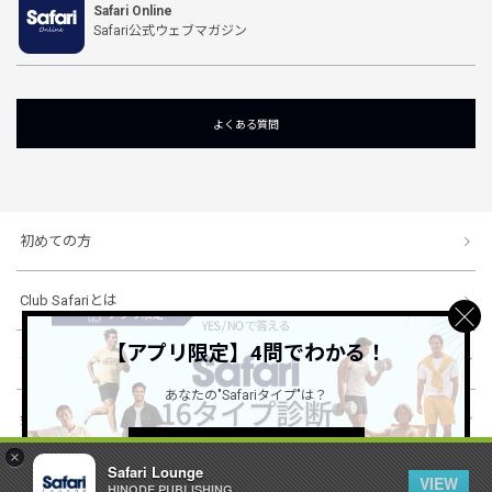
Safari Online
Safari公式ウェブマガジン
よくある質問
初めての方
Club Safariとは
【アプリ限定】4問でわかる！
ショッピングガイド
あなたの"Safariタイプ"は？
会社概要・規約
詳しくはこちら ＞
×
Safari Lounge
VIEW
HINODE PUBLISHING ..
© 1996-2026 HINODE PUBLISHING co., ltd. All Rights Reserved.