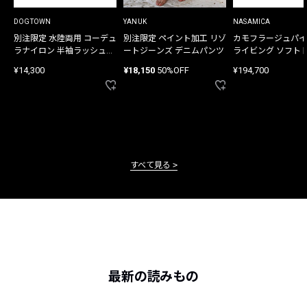
DOGTOWN
YANUK
NASAMICA
別注限定 水陸両用 コーデュ
別注限定 ペイント加工 リゾ
カモフラージュパイ
ラナイロン 半袖ラッシュガ
ートジーンズ デニムパンツ
ライビング ソフト
ード
バッグ
¥14,300
¥18,150
50%OFF
¥194,700
すべて見る
最新の読みもの