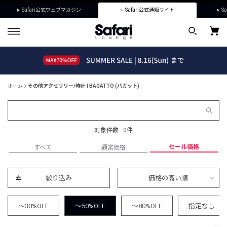
Safari公式ウェブマガジン
Safari公式通販サイト
Sa
ホーム
その他アクセサリー/時計 | BAGATTO (バガット)
対象件数 : 0件
セール価格
すべて
通常価格
絞り込み
価格の高い順
～30%OFF
～50%OFF
～80%OFF
指定なし