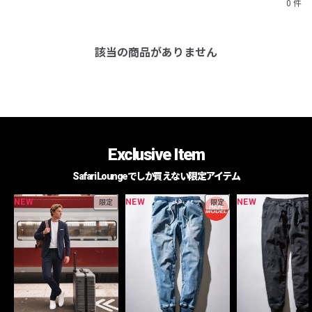
0 件
該当の商品がありません
Exclusive Item
Safari Loungeでしか買えない限定アイテム
NEW
NEW
NEW
限定
限定