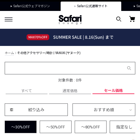
Safari公式ウェブマガジン
Safari公式通販サイト
Sa
ホーム
その他アクセサリー/時計 | YANUK (ヤヌーク)
対象件数 : 0件
セール価格
すべて
通常価格
絞り込み
おすすめ順
～30%OFF
～50%OFF
～80%OFF
指定なし