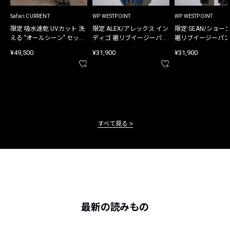
Safari CURRENT
WP WESTPOINT
WP WESTPOINT
限定 吸水速乾 UVカット 洗
限定 ALEX/アレックス イン
限定 SEAN/ショー
える "オールシーン" セット
ディゴ 裾リブイージーパン
裾リブイージーパン
アップ
ツ
¥49,500
¥31,900
¥31,900
すべて見る
最新の読みもの