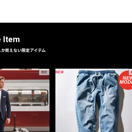
レコメンドアイテム
ピックアップアイテム
フォーカスブランド
セールおすすめアイテム
e Item
人気アイテム TOP 15
geでしか買えない限定アイテム
NEW
限定