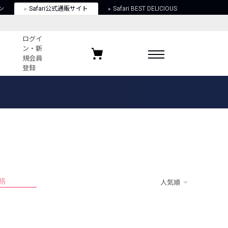
ン
Safari公式通販サイト
Safari BEST DELICIOUS
ログイ
ン・新
規会員
登録
ログイン・新規会員登録
お気に入りアイテム
ガイド
お気に入りブランド
お気に入り記事
最近チェックしたアイテム
格
人気順
ポリシー
関する法律