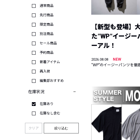
通常商品
先行商品
限定商品
【新型も登場】
別注商品
た”WP”イージ
セール商品
ーアル！
予約商品
NEW
2026.08.08
新着アイテム
“WP”のイージーパンツを徹
再入荷
編集部おすすめ
在庫状況
在庫あり
在庫なし含む
クリア
絞り込む