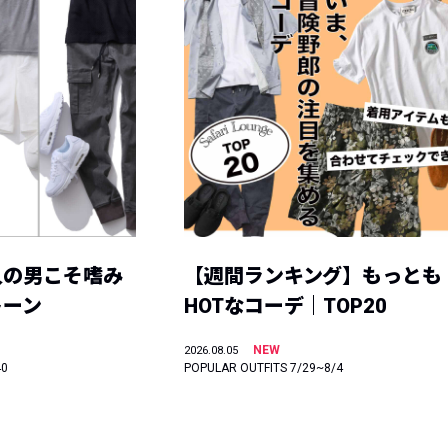
人の男こそ嗜み
【週間ランキング】もっとも
トーン
HOTなコーデ｜TOP20
NEW
2026.08.05
40
POPULAR OUTFITS 7/29~8/4