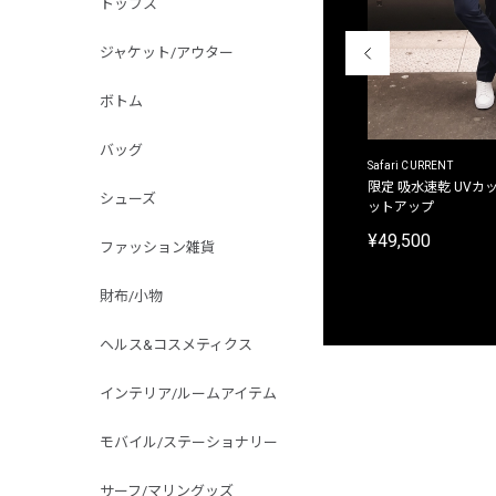
トップス
ジャケット/アウター
ボトム
バッグ
ACANTHUS
Safari CURRENT
別注限定 フード付き チェックシャツジャケット
限定 吸水速乾 UVカッ
シューズ
ットアップ
¥31,900
¥49,500
ファッション雑貨
財布/小物
ヘルス&コスメティクス
インテリア/ルームアイテム
モバイル/ステーショナリー
サーフ/マリングッズ