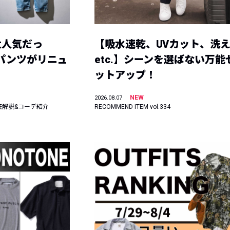
大人気だっ
【吸水速乾、UVカット、洗
ーパンツがリニュ
etc.】シーンを選ばない万能
ットアップ！
NEW
2026.08.07
底解説&コーデ紹介
RECOMMEND ITEM vol.334