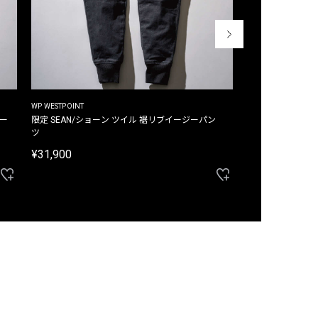
WP WESTPOINT
WP WESTPOINT
ジー
限定 SEAN/ショーン ツイル 裾リブイージーパン
限定 DAVID/デイヴィッド インデ
ツ
イージーパンツ
¥31,900
¥33,000