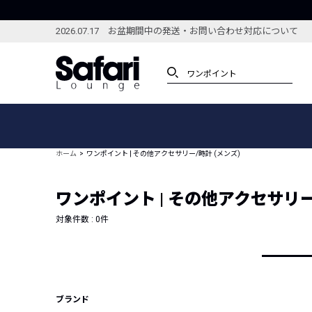
2026.07.17 お盆期間中の発送・お問い合わせ対応について
アイテム
スペシャル
カテゴリーから探す
スペシャルフィーチャ
ホーム
ワンポイント | その他アクセサリー/時計 (メンズ)
ブランドから探す
特集記事
絞り込んで探す
ワンポイント | その他アクセサリー
新着アイテム
コーディネート
編集部のおすすめアイテム
対象件数 :
0
件
編集部のおすすめコー
ランキング
雑誌・カタログ掲載アイテム
セール
ブランド