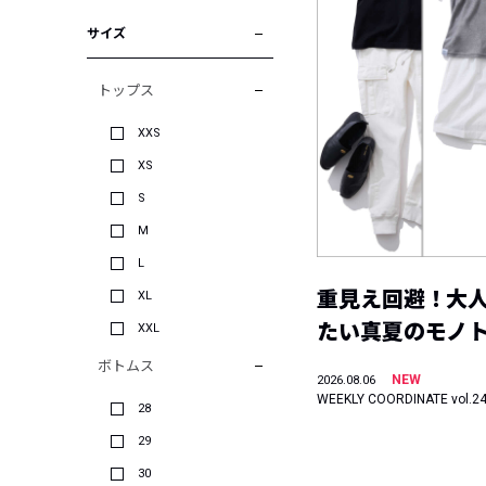
サイズ
トップス
XXS
XS
S
M
L
重見え回避！大
XL
たい真夏のモノ
XXL
ボトムス
NEW
2026.08.06
WEEKLY COORDINATE vol.2
28
29
30