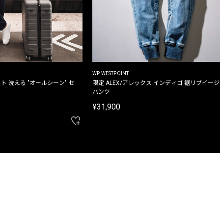
WP WESTPOINT
ト 洗える "オールシーン" セ
限定 ALEX/アレックス インディゴ 裾リブイー
パンツ
¥31,900