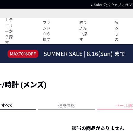
Safari公式ウェブマガジ
カテ
ブラ
絞り
読
ゴリ
ンド
込ん
み
ーか
から
で探
も
ら探
探す
す
の
す
読みもの
ガイド
ー
すべての記事
ショッピング
2026年のイチオシTシャツ！
初めての方
“WP”のイージーパンツを徹底解説&コ
Club Safari
ーデ紹介
/時計 (メンズ)
よくある質問
HOTなコーデ TOP20
会社概要
ディネート
新ブランドご紹介！
会員利用規約
すべて
通常価格
セール価
人気記事ランキング
プライバシー
バイヤーズ レコメンド
特定商取引に
今週の別注アイテム
該当の商品がありません
ウィークリーコーデ