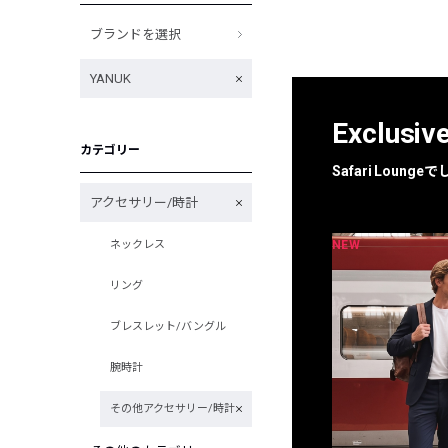
ブランドを選択
YANUK
Exclusiv
カテゴリー
Safari Loun
アクセサリー/時計
NEW
NEW
ネックレス
限定
別注
リング
ブレスレット/バングル
腕時計
その他アクセサリー/時計