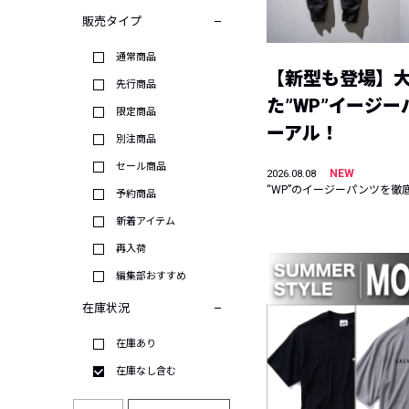
販売タイプ
通常商品
【新型も登場】
先行商品
た”WP”イージ
限定商品
ーアル！
別注商品
セール商品
NEW
2026.08.08
“WP”のイージーパンツを徹
予約商品
新着アイテム
再入荷
編集部おすすめ
在庫状況
在庫あり
在庫なし含む