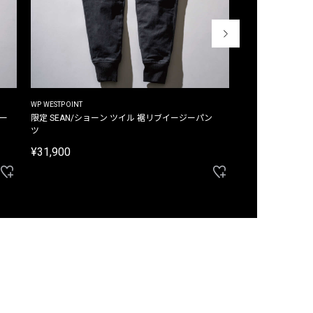
WP WESTPOINT
WP WESTPOINT
ジー
限定 SEAN/ショーン ツイル 裾リブイージーパン
限定 DAVID/デイヴィッド インデ
ツ
イージーパンツ
¥31,900
¥33,000