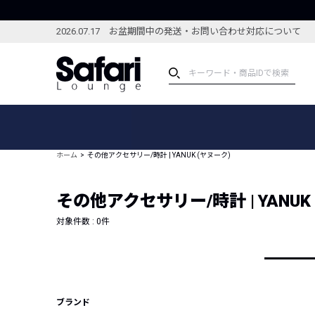
2026.07.17 お盆期間中の発送・お問い合わせ対応について
アイテム
スペシャル
カテゴリーから探す
スペシャルフィーチャ
ホーム
その他アクセサリー/時計 | YANUK (ヤヌーク)
ブランドから探す
特集記事
絞り込んで探す
その他アクセサリー/時計 | YANUK
新着アイテム
コーディネート
編集部のおすすめアイテム
対象件数 :
0
件
編集部のおすすめコー
ランキング
雑誌・カタログ掲載アイテム
セール
ブランド