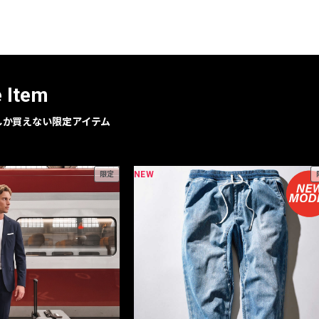
レコメンドアイテム
ピックアップアイテム
フォーカスブランド
セールおすすめアイテム
e Item
人気アイテム TOP 15
geでしか買えない限定アイテム
NEW
限定