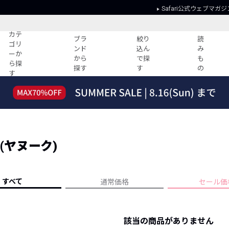
Safari公式ウェブマガジ
カテ
ブラ
絞り
読
ゴリ
ンド
込ん
み
ーか
から
で探
も
ら探
探す
す
の
す
読みもの
ガイド
ー
すべての記事
ショッピング
2026年のイチオシTシャツ！
初めての方
“WP”のイージーパンツを徹底解説&コ
Club Safari
ーデ紹介
 (ヤヌーク)
よくある質問
HOTなコーデ TOP20
会社概要
ディネート
新ブランドご紹介！
会員利用規約
すべて
通常価格
セール価
人気記事ランキング
プライバシー
バイヤーズ レコメンド
特定商取引に
今週の別注アイテム
該当の商品がありません
ウィークリーコーデ