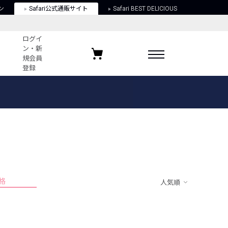
ン
Safari公式通販サイト
Safari BEST DELICIOUS
ログイ
ン・新
規会員
登録
ログイン・新規会員登録
お気に入りアイテム
ガイド
お気に入りブランド
お気に入り記事
最近チェックしたアイテム
格
人気順
ポリシー
関する法律