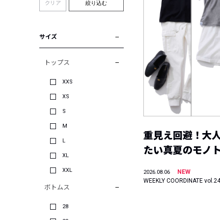
クリア
絞り込む
サイズ
トップス
XXS
XS
S
M
重見え回避！大
L
たい真夏のモノ
XL
XXL
NEW
2026.08.06
WEEKLY COORDINATE vol.2
ボトムス
28