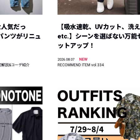
大人気だっ
【吸水速乾、UVカット、洗
ーパンツがリニュ
etc.】シーンを選ばない万能
ットアップ！
NEW
2026.08.07
底解説&コーデ紹介
RECOMMEND ITEM vol.334