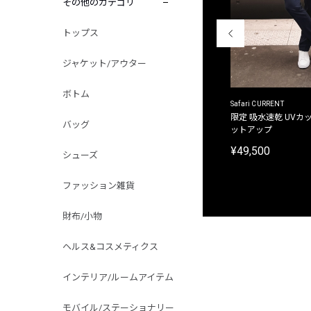
その他のカテゴリ
トップス
ジャケット/アウター
ボトム
ACANTHUS
Safari CURRENT
別注限定 フード付き チェックシャツジャケット
限定 吸水速乾 UVカッ
バッグ
ットアップ
¥31,900
¥49,500
シューズ
ファッション雑貨
財布/小物
ヘルス&コスメティクス
インテリア/ルームアイテム
モバイル/ステーショナリー