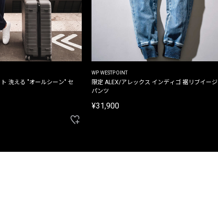
WP WESTPOINT
ト 洗える "オールシーン" セ
限定 ALEX/アレックス インディゴ 裾リブイー
パンツ
¥31,900