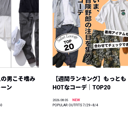
人の男こそ嗜み
【週間ランキング】もっとも
トーン
HOTなコーデ｜TOP20
NEW
2026.08.05
40
POPULAR OUTFITS 7/29~8/4