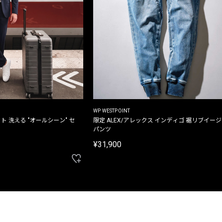
WP WESTPOINT
ト 洗える "オールシーン" セ
限定 ALEX/アレックス インディゴ 裾リブイー
パンツ
¥31,900