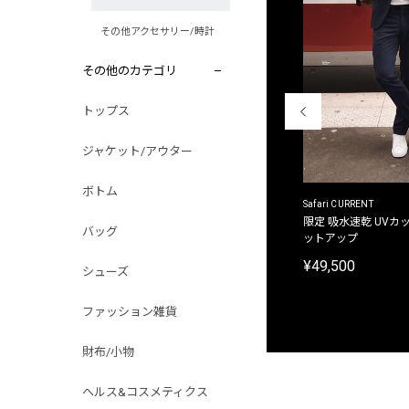
その他アクセサリー/時計
その他のカテゴリ
トップス
ジャケット/アウター
ボトム
ACANTHUS
Safari CURRENT
別注限定 フード付き チェックシャツジャケット
限定 吸水速乾 UVカッ
バッグ
ットアップ
¥31,900
¥49,500
シューズ
ファッション雑貨
財布/小物
ヘルス&コスメティクス