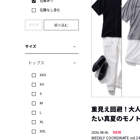
在庫あり
在庫なし含む
クリア
絞り込む
サイズ
トップス
XXS
XS
S
M
重見え回避！大
L
たい真夏のモノ
XL
XXL
NEW
2026.08.06
WEEKLY COORDINATE vol.2