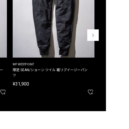
WP WESTPOINT
WP WESTPOINT
ジー
限定 SEAN/ショーン ツイル 裾リブイージーパン
限定 DAVID/デイヴィッド インデ
ツ
イージーパンツ
¥31,900
¥33,000