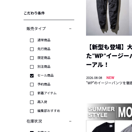
こだわり条件
販売タイプ
通常商品
【新型も登場】
先行商品
た”WP”イージ
限定商品
ーアル！
別注商品
セール商品
NEW
2026.08.08
“WP”のイージーパンツを徹
予約商品
新着アイテム
再入荷
編集部おすすめ
在庫状況