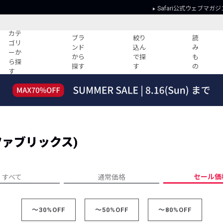
Safari公式ウェブマガジ
カテ
ブラ
絞り
読
ゴリ
ンド
込ん
み
ーか
から
で探
も
ら探
探す
す
の
す
読みもの
ガイド
ー
すべての記事
ショッピング
2026年のイチオシTシャツ！
初めての方
“WP”のイージーパンツを徹底解説&コ
Club Safari
ーデ紹介
ングファブリックス)
よくある質問
HOTなコーデ TOP20
会社概要
ディネート
新ブランドご紹介！
会員利用規約
セール価
すべて
通常価格
人気記事ランキング
プライバシー
バイヤーズ レコメンド
特定商取引に
今週の別注アイテム
～30%OFF
～50%OFF
～80%OFF
ウィークリーコーデ