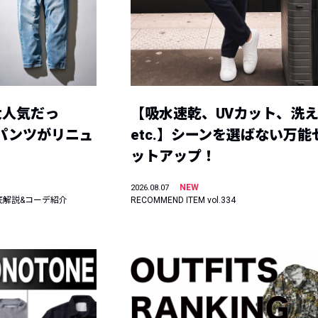
大人気だっ
【吸水速乾、UVカット、洗
ーパンツがリニュ
etc.】シーンを選ばない万能
ットアップ！
NEW
2026.08.07
底解説&コーデ紹介
RECOMMEND ITEM vol.334