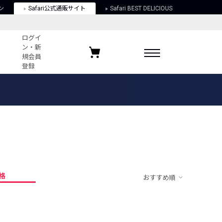
ン
Safari公式通販サイト
Safari BEST DELICIOUS
ログイ
ン・新
規会員
登録
ログイン・新規会員登録
お気に入りアイテム
ガイド
お気に入りブランド
お気に入り記事
最近チェックしたアイテム
格
おすすめ順
ポリシー
関する法律