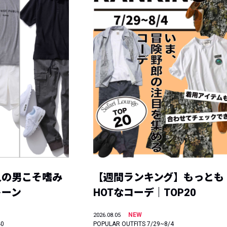
人の男こそ嗜み
【週間ランキング】もっとも
トーン
HOTなコーデ｜TOP20
NEW
2026.08.05
40
POPULAR OUTFITS 7/29~8/4