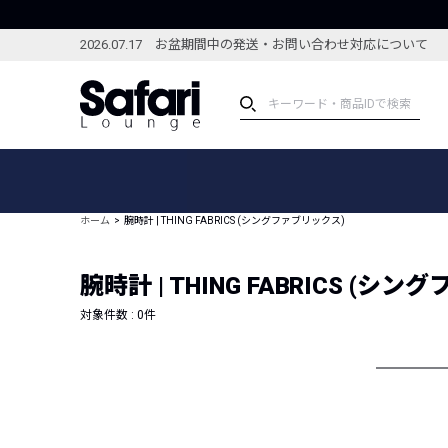
2026.07.17 お盆期間中の発送・お問い合わせ対応について
アイテム
スペシャル
カテゴリーから探す
スペシャルフィーチャ
ホーム
腕時計 | THING FABRICS (シングファブリックス)
ブランドから探す
特集記事
絞り込んで探す
腕時計 | THING FABRICS (シ
新着アイテム
コーディネート
編集部のおすすめアイテム
対象件数 :
0
件
編集部のおすすめコー
ランキング
雑誌・カタログ掲載アイテム
セール