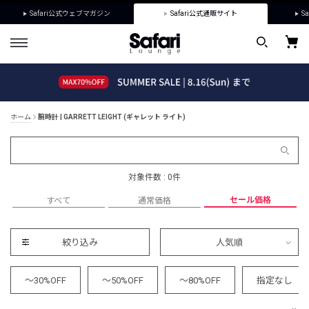
Safari公式ウェブマガジン
Safari公式通販サイト
Sa
ホーム
腕時計 | GARRETT LEIGHT (ギャレット ライト)
対象件数 : 0件
セール価格
すべて
通常価格
絞り込み
人気順
～30%OFF
～50%OFF
～80%OFF
指定なし