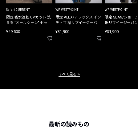
Safari CURRENT
WP WESTPOINT
WP WESTPOINT
限定 吸水速乾 UVカット 洗
限定 ALEX/アレックス イン
限定 SEAN/ショー
える "オールシーン" セット
ディゴ 裾リブイージーパン
裾リブイージーパン
アップ
ツ
¥49,500
¥31,900
¥31,900
すべて見る
最新の読みもの