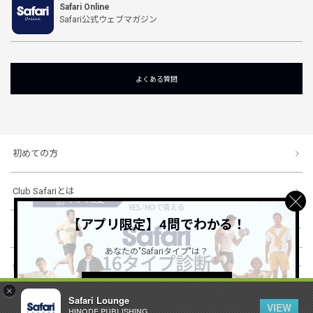
Safari Online
Safari公式ウェブマガジン
よくある質問
初めての方
Club Safariとは
【アプリ限定】4問でわかる！
ショッピングガイド
あなたの"Safariタイプ"は？
会社概要・規約
詳しくはこちら ＞
×
Safari Lounge
VIEW
HINODE PUBLISHING ..
© 1996-2026 HINODE PUBLISHING co., ltd. All Rights Reserved.