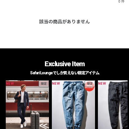
0 件
該当の商品がありません
Exclusive Item
Safari Loungeでしか買えない限定アイテム
NEW
NEW
NEW
限定
限定