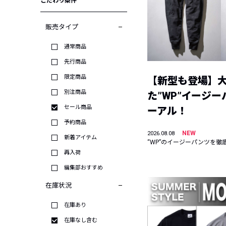
こだわり条件
販売タイプ
通常商品
先行商品
限定商品
【新型も登場】
別注商品
た”WP”イージ
セール商品
ーアル！
予約商品
NEW
2026.08.08
新着アイテム
“WP”のイージーパンツを徹
再入荷
編集部おすすめ
在庫状況
在庫あり
在庫なし含む