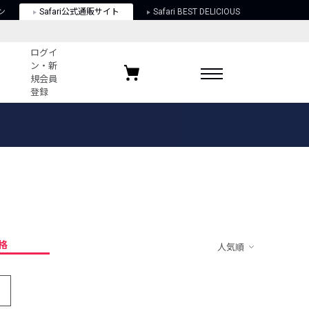
ン
Safari公式通販サイト
Safari BEST DELICIOUS
ログイ
ン・新
規会員
登録
ログイン・新規会員登録
お気に入りアイテム
ガイド
お気に入りブランド
お気に入り記事
最近チェックしたアイテム
格
人気順
ポリシー
関する法律