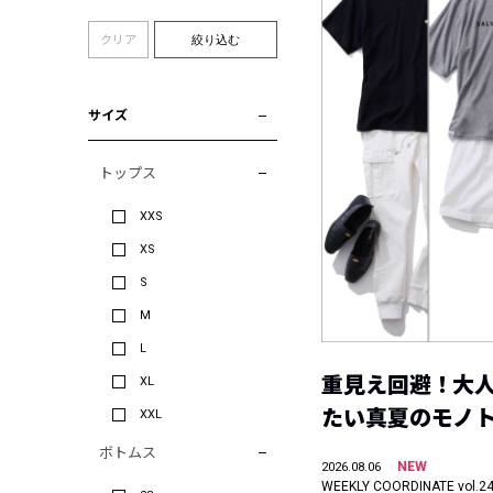
クリア
絞り込む
サイズ
トップス
XXS
XS
S
M
L
重見え回避！大
XL
たい真夏のモノ
XXL
ボトムス
NEW
2026.08.06
WEEKLY COORDINATE vol.2