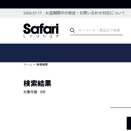
2026.07.17 お盆期間中の発送・お問い合わせ対応について
アイテム
スペシャル
カテゴリーから探す
スペシャルフィーチャ
ホーム
検索結果
ブランドから探す
特集記事
絞り込んで探す
検索結果
新着アイテム
コーディネート
編集部のおすすめアイテム
対象件数 :
0
件
編集部のおすすめコー
ランキング
雑誌・カタログ掲載アイテム
セール