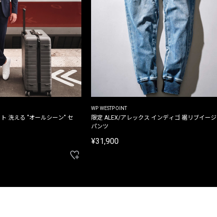
WP WESTPOINT
ト 洗える "オールシーン" セ
限定 ALEX/アレックス インディゴ 裾リブイー
パンツ
¥31,900