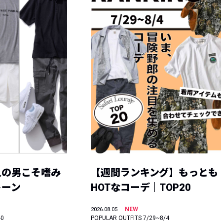
人の男こそ嗜み
【週間ランキング】もっとも
トーン
HOTなコーデ｜TOP20
NEW
2026.08.05
40
POPULAR OUTFITS 7/29~8/4