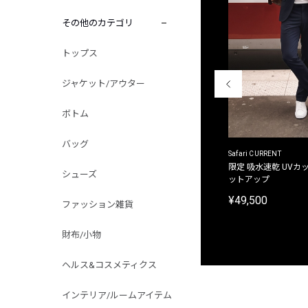
その他のカテゴリ
トップス
ジャケット/アウター
ボトム
バッグ
ACANTHUS
Safari CURRENT
別注限定 フード付き チェックシャツジャケット
限定 吸水速乾 UVカッ
シューズ
ットアップ
¥31,900
¥49,500
ファッション雑貨
財布/小物
ヘルス&コスメティクス
インテリア/ルームアイテム