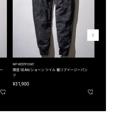
WP WESTPOINT
WP WESTPOINT
ジー
限定 SEAN/ショーン ツイル 裾リブイージーパン
限定 DAVID/デイヴィッド インデ
ツ
イージーパンツ
¥31,900
¥33,000