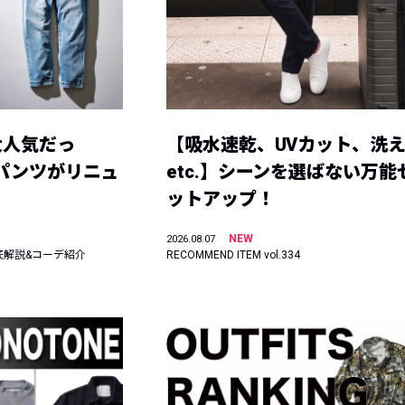
大人気だっ
【吸水速乾、UVカット、洗
ーパンツがリニュ
etc.】シーンを選ばない万能
ットアップ！
NEW
2026.08.07
底解説&コーデ紹介
RECOMMEND ITEM vol.334