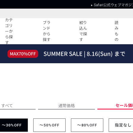
Safari公式ウェブマガジ
カテ
ブラ
絞り
読
ゴリ
ンド
込ん
み
ーか
から
で探
も
ら探
探す
す
の
す
読みもの
ガイド
ー
すべての記事
ショッピング
2026年のイチオシTシャツ！
初めての方
“WP”のイージーパンツを徹底解説&コ
Club Safari
ーデ紹介
よくある質問
HOTなコーデ TOP20
会社概要
ディネート
新ブランドご紹介！
会員利用規約
セール価
すべて
通常価格
人気記事ランキング
プライバシー
バイヤーズ レコメンド
特定商取引に
今週の別注アイテム
～30%OFF
～50%OFF
～80%OFF
指定なし
ウィークリーコーデ