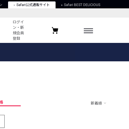
ン
Safari公式通販サイト
Safari BEST DELICIOUS
ログイ
ン・新
規会員
登録
ログイン・新規会員登録
お気に入りアイテム
ガイド
お気に入りブランド
お気に入り記事
最近チェックしたアイテム
格
新着順
ポリシー
関する法律