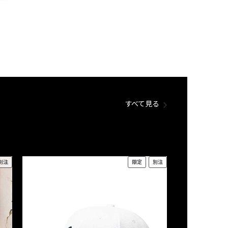
すべて見る
別注
限定
別注