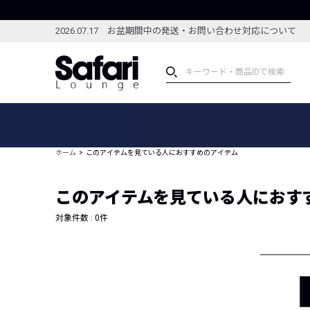
2026.07.17 お盆期間中の発送・お問い合わせ対応について
アイテム
スペシャル
カテゴリーから探す
スペシャルフィーチャ
ホーム
このアイテムを見ている人におすすめのアイテム
ブランドから探す
特集記事
絞り込んで探す
このアイテムを見ている人におす
新着アイテム
コーディネート
編集部のおすすめアイテム
対象件数 :
0
件
編集部のおすすめコー
ランキング
雑誌・カタログ掲載アイテム
セール