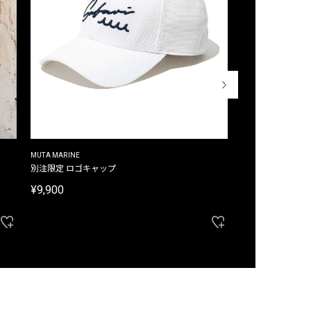
MUTA MARINE
CROSSLEY
ム
別注限定 ロゴキャップ
別注限定 ノースリ
¥9,900
¥8,580
40%OFF