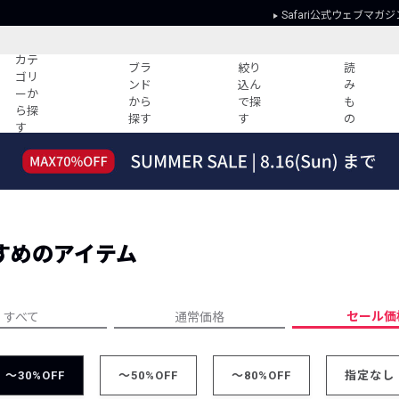
Safari公式ウェブマガジ
カテ
ブラ
絞り
読
ゴリ
ンド
込ん
み
ーか
から
で探
も
ら探
探す
す
の
す
読みもの
ガイド
ー
すべての記事
ショッピング
2026年のイチオシTシャツ！
初めての方
“WP”のイージーパンツを徹底解説&コ
Club Safari
ーデ紹介
すめのアイテム
よくある質問
HOTなコーデ TOP20
会社概要
ディネート
新ブランドご紹介！
会員利用規約
セール価
すべて
通常価格
人気記事ランキング
プライバシー
バイヤーズ レコメンド
特定商取引に
今週の別注アイテム
～30%OFF
～50%OFF
～80%OFF
指定なし
ウィークリーコーデ