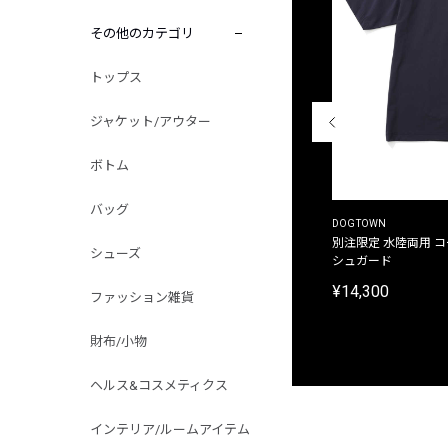
その他のカテゴリ
トップス
ジャケット/アウター
ボトム
バッグ
THE DUFFER OF ST.GEORGE
DOGTOWN
別注限定 ピグメントダイ バックプリント サーフ
別注限定 水陸両用 
シューズ
プリントTシャツ
シュガード
¥9,900
¥14,300
ファッション雑貨
財布/小物
ヘルス&コスメティクス
インテリア/ルームアイテム