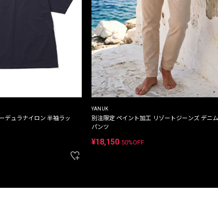
YANUK
コーデュラナイロン 半袖ラッ
別注限定 ペイント加工 リゾートジーンズ デニ
パンツ
¥18,150
50%OFF