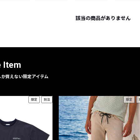
レコメンドアイテム
ピックアップアイテム
該当の商品がありません
フォーカスブランド
セールおすすめアイテム
人気アイテム TOP 15
e Item
geでしか買えない限定アイテム
限定
別注
限定