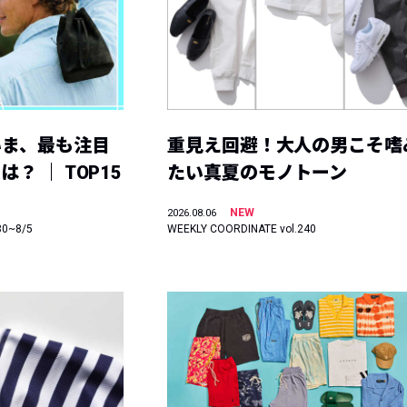
いま、最も注目
重見え回避！大人の男こそ嗜
？ ｜ TOP15
たい真夏のモノトーン
NEW
2026.08.06
30~8/5
WEEKLY COORDINATE vol.240