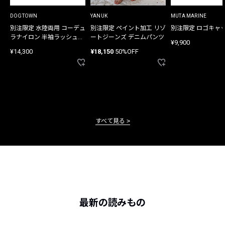
DOGTOWN
YANUK
MUTA MARINE
別注限定 水陸両用 コーデュ
別注限定 ペイント加工 リゾ
別注限定 ロゴキャ
ラナイロン 半袖ラッシュガ
ートジーンズ デニムパンツ
¥9,900
ード
¥14,300
¥18,150
50%OFF
すべて見る
最新の読みもの