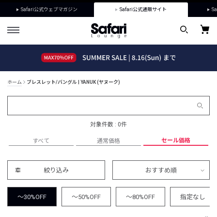
Safari公式ウェブマガジン
Safari公式通販サイト
Sa
ホーム
ブレスレット/バングル | YANUK (ヤヌーク)
対象件数 : 0件
セール価格
すべて
通常価格
絞り込み
おすすめ順
～30%OFF
～50%OFF
～80%OFF
指定なし