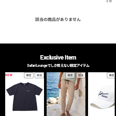
0 件
該当の商品がありません
Exclusive Item
Safari Loungeでしか買えない限定アイテム
NEW
限定
別注
限定
別注
限定