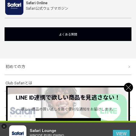
Safari Online
Safari公式ウェブマガジン
よくある質問
初めての方
Club Safariとは
LINE ID連携で欲しい商品を見逃さない！
ショッピングガイド
欲しい商品の買い逃しを防ぐ便利な通知をお届けします。
会社概要・規約
詳しくはこちら ＞
×
Safari Lounge
VIEW
HINODE PUBLISHING ..
© 1996-2026 HINODE PUBLISHING co., ltd. All Rights Reserved.