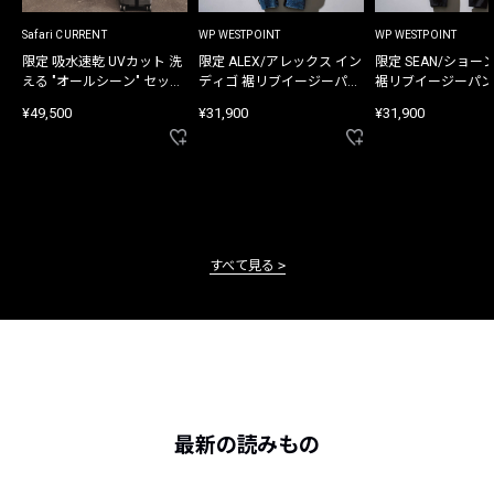
Safari CURRENT
WP WESTPOINT
WP WESTPOINT
限定 吸水速乾 UVカット 洗
限定 ALEX/アレックス イン
限定 SEAN/ショー
える "オールシーン" セット
ディゴ 裾リブイージーパン
裾リブイージーパン
アップ
ツ
¥49,500
¥31,900
¥31,900
すべて見る
最新の読みもの