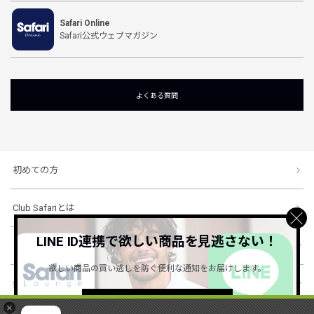
Safari Online
Safari公式ウェブマガジン
よくある質問
初めての方
Club Safariとは
LINE ID連携で欲しい商品を見逃さない！
ショッピングガイド
欲しい商品の買い逃しを防ぐ便利な通知をお届けします。
会社概要・規約
詳しくはこちら ＞
×