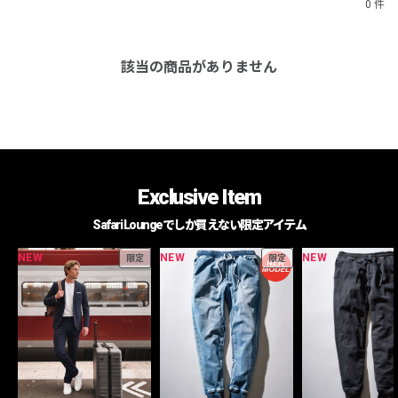
0 件
該当の商品がありません
Exclusive Item
Safari Loungeでしか買えない限定アイテム
NEW
NEW
NEW
限定
限定