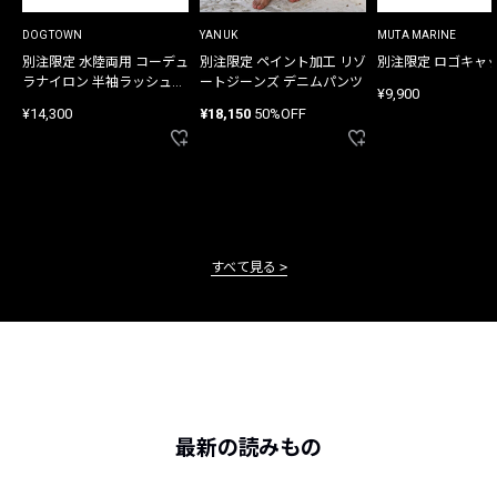
DOGTOWN
YANUK
MUTA MARINE
別注限定 水陸両用 コーデュ
別注限定 ペイント加工 リゾ
別注限定 ロゴキャ
ラナイロン 半袖ラッシュガ
ートジーンズ デニムパンツ
¥9,900
ード
¥14,300
¥18,150
50%OFF
すべて見る
最新の読みもの