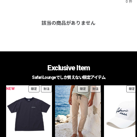
0 件
該当の商品がありません
Exclusive Item
Safari Loungeでしか買えない限定アイテム
NEW
限定
別注
限定
別注
限定