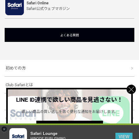
Safari Online
Safari公式ウェブマガジン
よくある質問
初めての方
Club Safariとは
LINE ID連携で欲しい商品を見逃さない！
ショッピングガイド
欲しい商品の買い逃しを防ぐ便利な通知をお届けします。
会社概要・規約
詳しくはこちら ＞
×
Safari Lounge
VIEW
HINODE PUBLISHING ..
© 1996-2026 HINODE PUBLISHING co., ltd. All Rights Reserved.