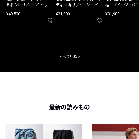
える "オールシーン" セット
ディゴ 裾リブイージーパン
裾リブイージーパン
アップ
ツ
¥49,500
¥31,900
¥31,900
すべて見る
最新の読みもの