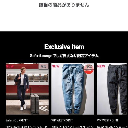
該当の商品がありません
Exclusive Item
Safari Loungeでしか買えない限定アイテム
NEW
NEW
NEW
限定
限定
Safari CURRENT
WP WESTPOINT
WP WESTPOINT
限定 吸水速乾 UVカット 洗
限定 ALEX/アレックス イン
限定 SEAN/ショー