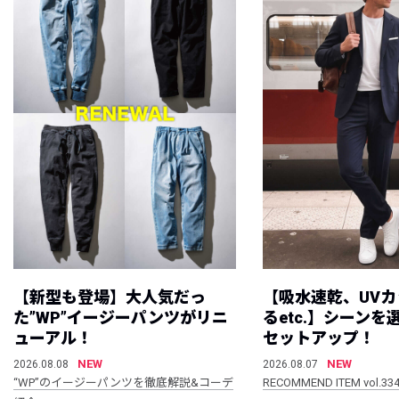
【新型も登場】大人気だっ
【吸水速乾、UV
た”WP”イージーパンツがリニ
るetc.】シーン
ューアル！
セットアップ！
NEW
NEW
2026.08.08
2026.08.07
“WP”のイージーパンツを徹底解説&コーデ
RECOMMEND ITEM vol.33