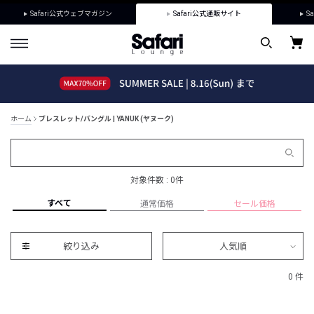
Safari公式ウェブマガジン
Safari公式通販サイト
Sa
ホーム
ブレスレット/バングル | YANUK (ヤヌーク)
対象件数 : 0件
すべて
通常価格
セール価格
絞り込み
人気順
0 件