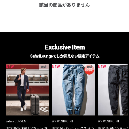
該当の商品がありません
Exclusive Item
Safari Loungeでしか買えない限定アイテム
NEW
NEW
NEW
限定
限定
Safari CURRENT
WP WESTPOINT
WP WESTPOINT
限定 吸水速乾 UVカット 洗
限定 ALEX/アレックス イン
限定 SEAN/ショー