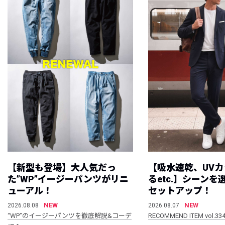
【新型も登場】大人気だっ
【吸水速乾、UV
た”WP”イージーパンツがリニ
るetc.】シーン
ューアル！
セットアップ！
NEW
NEW
2026.08.08
2026.08.07
“WP”のイージーパンツを徹底解説&コーデ
RECOMMEND ITEM vol.33