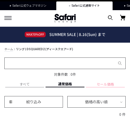
Safari公式ウェブマガジン
Safari公式通販サイト
Sa
ホーム
リング | DSQUARED2 (ディースクエアード)
対象件数 : 0件
通常価格
すべて
セール価格
絞り込み
価格の高い順
0 件