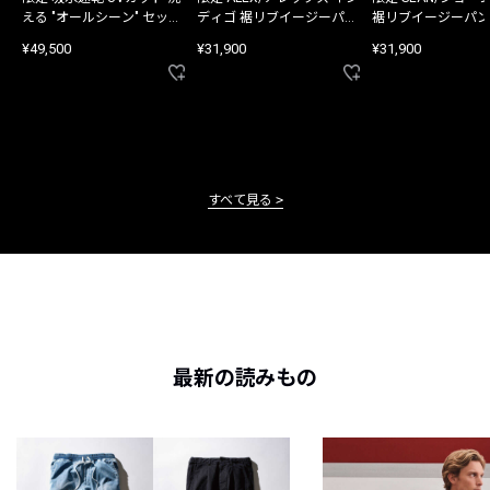
える "オールシーン" セット
ディゴ 裾リブイージーパン
裾リブイージーパン
アップ
ツ
¥49,500
¥31,900
¥31,900
すべて見る
最新の読みもの