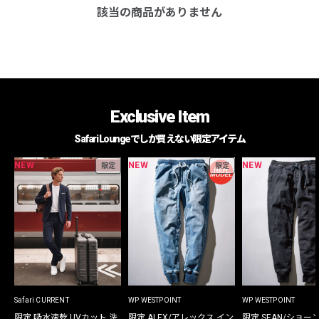
該当の商品がありません
Exclusive Item
Safari Loungeでしか買えない限定アイテム
NEW
NEW
NEW
限定
限定
Safari CURRENT
WP WESTPOINT
WP WESTPOINT
限定 吸水速乾 UVカット 洗
限定 ALEX/アレックス イン
限定 SEAN/ショー