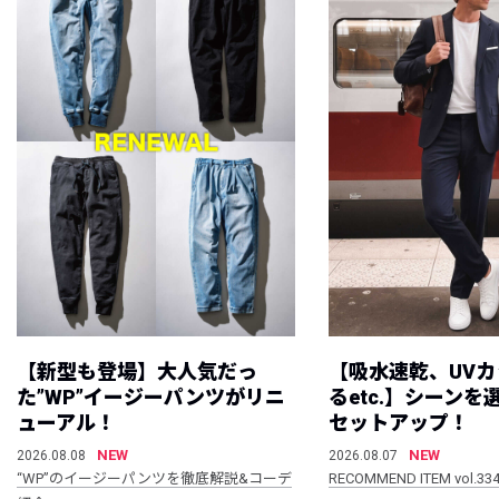
【新型も登場】大人気だっ
【吸水速乾、UV
た”WP”イージーパンツがリニ
るetc.】シーン
ューアル！
セットアップ！
NEW
NEW
2026.08.08
2026.08.07
“WP”のイージーパンツを徹底解説&コーデ
RECOMMEND ITEM vol.33