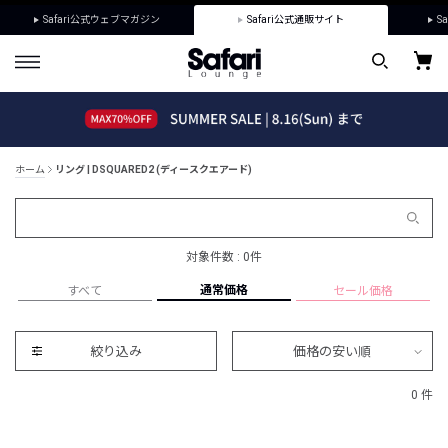
Safari公式ウェブマガジン
Safari公式通販サイト
Sa
ホーム
リング | DSQUARED2 (ディースクエアード)
対象件数 : 0件
通常価格
すべて
セール価格
絞り込み
価格の安い順
0 件