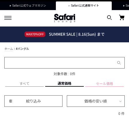
Safari公式ウェブマガジン
Safari公式通販サイト
Sa
ホーム
#バングル
対象件数 : 0件
通常価格
すべて
セール価格
絞り込み
価格の安い順
0 件