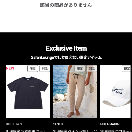
該当の商品がありません
Exclusive Item
Safari Loungeでしか買えない限定アイテム
NEW
限定
別注
限定
別注
限定
DOGTOWN
YANUK
MUTA MARINE
別注限定 水陸両用 コーデュ
別注限定 ペイント加工 リゾ
別注限定 ロゴキャ