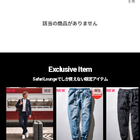
0 件
該当の商品がありません
Exclusive Item
Safari Loungeでしか買えない限定アイテム
NEW
NEW
NEW
限定
限定