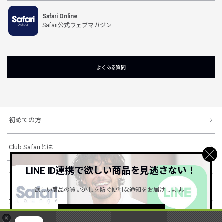
Safari Online
Safari公式ウェブマガジン
よくある質問
初めての方
Club Safariとは
LINE ID連携で欲しい商品を見逃さない！
ショッピングガイド
欲しい商品の買い逃しを防ぐ便利な通知をお届けします。
会社概要・規約
詳しくはこちら ＞
×