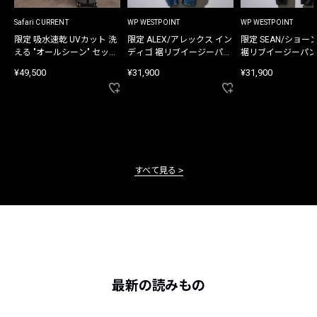
Safari CURRENT
WP WESTPOINT
WP WESTPOINT
限定 吸水速乾 UVカット 洗
限定 ALEX/アレックス イン
限定 SEAN/ショー
える "オールシーン" セット
ディゴ 裾リブイージーパン
裾リブイージーパン
アップ
ツ
¥49,500
¥31,900
¥31,900
すべて見る
最新の読みもの