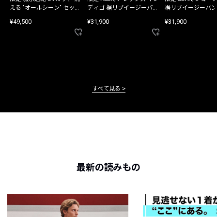
える "オールシーン" セット
ディゴ 裾リブイージーパン
裾リブイージーパン
アップ
ツ
¥49,500
¥31,900
¥31,900
すべて見る
最新の読みもの