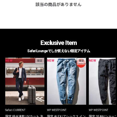
該当の商品がありません
Exclusive Item
Safari Loungeでしか買えない限定アイテム
NEW
NEW
NEW
限定
限定
Safari CURRENT
WP WESTPOINT
WP WESTPOINT
限定 吸水速乾 UVカット 洗
限定 ALEX/アレックス イン
限定 SEAN/ショー