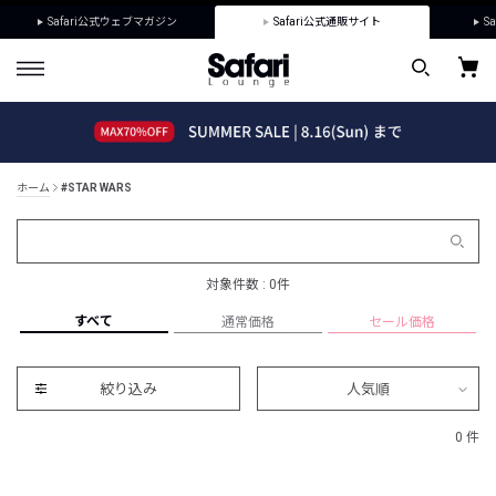
Safari公式ウェブマガジン
Safari公式通販サイト
Sa
ホーム
#STAR WARS
対象件数 : 0件
すべて
通常価格
セール価格
絞り込み
人気順
0 件