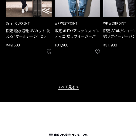
Safari CURRENT
WP WESTPOINT
WP WESTPOINT
限定 吸水速乾 UVカット 洗
限定 ALEX/アレックス イン
限定 SEAN/ショー
える "オールシーン" セット
ディゴ 裾リブイージーパン
裾リブイージーパン
アップ
ツ
¥49,500
¥31,900
¥31,900
すべて見る