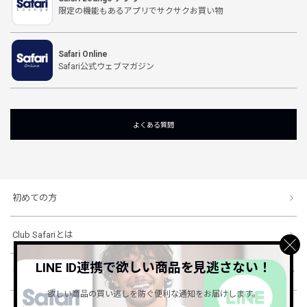
限定の機能もあるアプリでサクサクお買い物
Safari Online
Safari公式ウェブマガジン
よくある質問
初めての方
Club Safariとは
LINE ID連携で欲しい商品を見逃さない！
ショッピングガイド
欲しい商品の買い逃しを防ぐ便利な通知をお届けします。