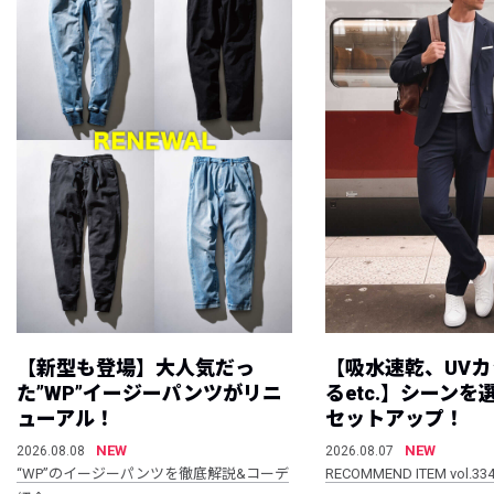
【新型も登場】大人気だっ
【吸水速乾、UV
た”WP”イージーパンツがリニ
るetc.】シーン
ューアル！
セットアップ！
NEW
NEW
2026.08.08
2026.08.07
“WP”のイージーパンツを徹底解説&コーデ
RECOMMEND ITEM vol.33