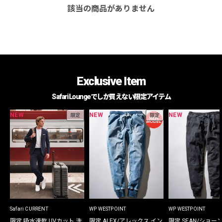
該当の商品がありません
Exclusive Item
Safari Loungeでしか買えない限定アイテム
NEW
NEW
NEW
限定
限定
Safari CURRENT
WP WESTPOINT
WP WESTPOINT
限定 吸水速乾 UVカット 洗
限定 ALEX/アレックス イン
限定 SEAN/ショー