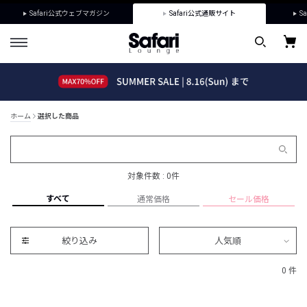
Safari公式ウェブマガジン
Safari公式通販サイト
Sa
ホーム
選択した商品
対象件数 : 0件
すべて
通常価格
セール価格
絞り込み
人気順
0 件