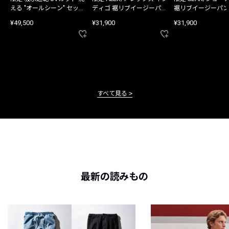
える "オールシーン" セット
ディゴ 裾リブイージーパン
裾リブイージーパン
アップ
ツ
¥49,500
¥31,900
¥31,900
すべて見る
最新の読みもの