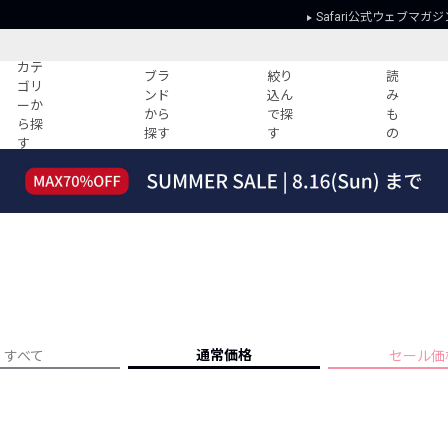
Safari公式ウェブマガジ
カテ
ブラ
絞り
読
ゴリ
ンド
込ん
み
ーか
から
で探
も
ら探
探す
す
の
す
読みもの
ガイド
ー
すべての記事
ショッピング
2026年のイチオシTシャツ！
初めての方
“WP”のイージーパンツを徹底解説&コ
Club Safari
ーデ紹介
よくある質問
HOTなコーデ TOP20
会社概要
ディネート
新ブランドご紹介！
会員利用規約
通常価格
すべて
セール価
人気記事ランキング
プライバシー
バイヤーズ レコメンド
特定商取引に
今週の別注アイテム
ウィークリーコーデ