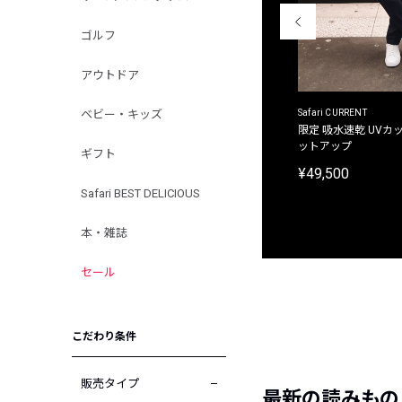
ゴルフ
アウトドア
ACANTHUS
Safari CURRENT
ベビー・キッズ
別注限定 フード付き チェックシャツジャケット
限定 吸水速乾 UVカッ
ットアップ
ギフト
¥31,900
¥49,500
Safari BEST DELICIOUS
本・雑誌
セール
こだわり条件
販売タイプ
最新の読みもの