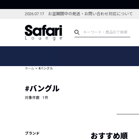
2026.07.17 お盆期間中の発送・お問い合わせ対応について
アイテム
スペシャル
カテゴリーから探す
スペシャルフィーチャ
ホーム
#バングル
ブランドから探す
特集記事
絞り込んで探す
#バングル
新着アイテム
コーディネート
編集部のおすすめアイテム
対象件数 :
1
件
編集部のおすすめコー
ランキング
雑誌・カタログ掲載アイテム
セール
ブランド
おすすめ順