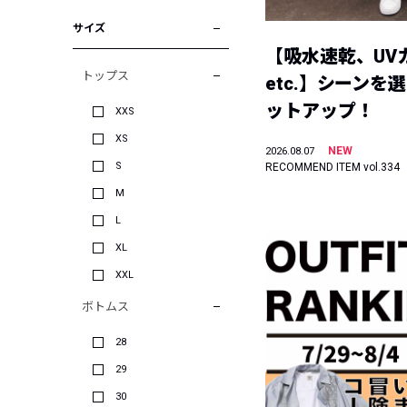
サイズ
【吸水速乾、UV
トップス
etc.】シーンを
ットアップ！
XXS
XS
NEW
2026.08.07
S
RECOMMEND ITEM vol.334
M
L
XL
XXL
ボトムス
28
29
30