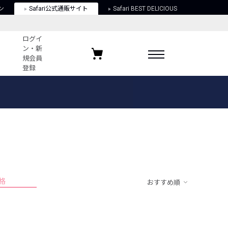
ン
Safari公式通販サイト
Safari BEST DELICIOUS
ログイ
ン・新
規会員
登録
ログイン・新規会員登録
お気に入りアイテム
ガイド
お気に入りブランド
お気に入り記事
最近チェックしたアイテム
格
おすすめ順
ポリシー
関する法律