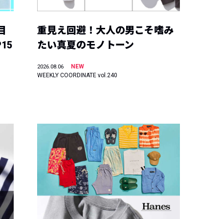
目
重見え回避！大人の男こそ嗜み
15
たい真夏のモノトーン
NEW
2026.08.06
WEEKLY COORDINATE vol.240