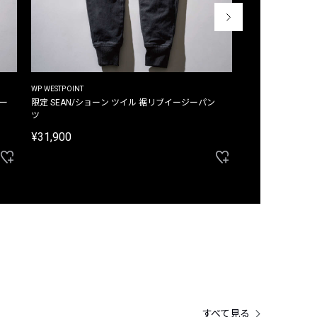
WP WESTPOINT
WP WESTPOINT
ジー
限定 SEAN/ショーン ツイル 裾リブイージーパン
限定 DAVID/デイヴィッド インデ
ツ
イージーパンツ
¥31,900
¥33,000
すべて見る