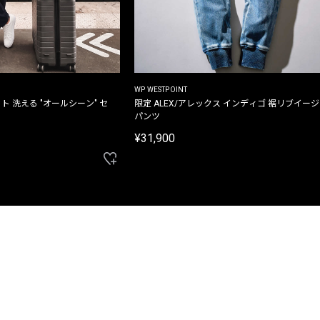
WP WESTPOINT
ト 洗える "オールシーン" セ
限定 ALEX/アレックス インディゴ 裾リブイー
パンツ
¥31,900