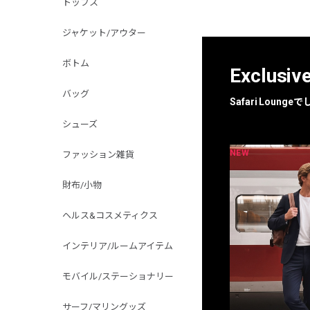
トップス
ジャケット/アウター
ボトム
Exclusiv
バッグ
Safari Loun
シューズ
NEW
NEW
限定
別注
ファッション雑貨
財布/小物
ヘルス&コスメティクス
インテリア/ルームアイテム
モバイル/ステーショナリー
サーフ/マリングッズ