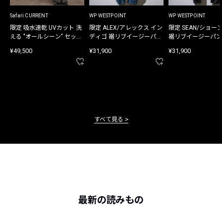
Safari CURRENT
WP WESTPOINT
WP WESTPOINT
限定 吸水速乾 UVカット 洗
限定 ALEX/アレックス イン
限定 SEAN/ショー
える "オールシーン" セット
ディゴ 裾リブイージーパン
裾リブイージーパン
アップ
ツ
¥49,500
¥31,900
¥31,900
すべて見る
最新の読みもの