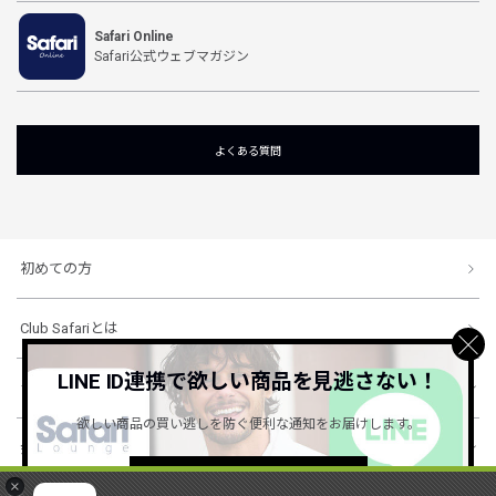
Safari Online
Safari公式ウェブマガジン
よくある質問
初めての方
Club Safariとは
LINE ID連携で欲しい商品を見逃さない！
ショッピングガイド
欲しい商品の買い逃しを防ぐ便利な通知をお届けします。
会社概要・規約
詳しくはこちら ＞
×