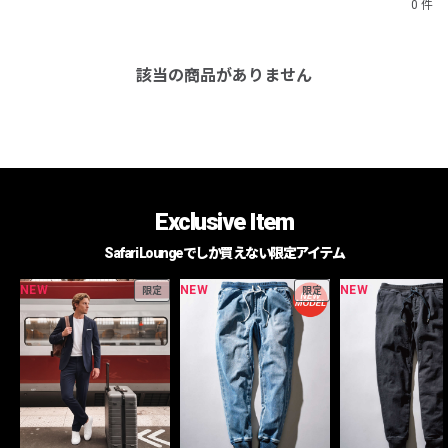
0 件
該当の商品がありません
Exclusive Item
Safari Loungeでしか買えない限定アイテム
NEW
NEW
NEW
限定
限定