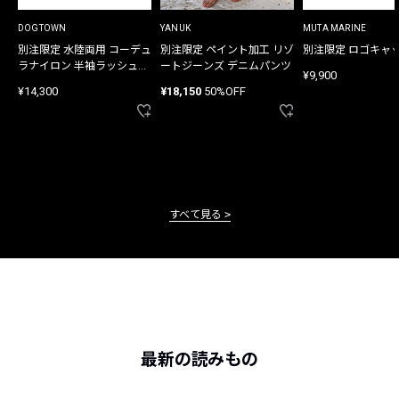
DOGTOWN
YANUK
MUTA MARINE
別注限定 水陸両用 コーデュ
別注限定 ペイント加工 リゾ
別注限定 ロゴキャ
ラナイロン 半袖ラッシュガ
ートジーンズ デニムパンツ
¥9,900
ード
¥14,300
¥18,150
50%OFF
すべて見る
最新の読みもの