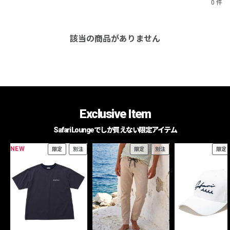
0 件
該当の商品がありません
Exclusive Item
Safari Loungeでしか買えない限定アイテム
NEW
限定
別注
限定
別注
限定