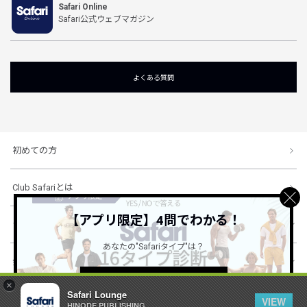
Safari Online
Safari公式ウェブマガジン
よくある質問
初めての方
Club Safariとは
【アプリ限定】4問でわかる！
ショッピングガイド
あなたの"Safariタイプ"は？
会社概要・規約
詳しくはこちら ＞
×
Safari Lounge
VIEW
HINODE PUBLISHING ..
© 1996-2026 HINODE PUBLISHING co., ltd. All Rights Reserved.