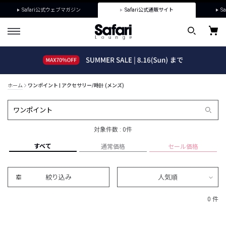
Safari公式ウェブマガジン
Safari公式通販サイト
Sa
ホーム
ワンポイント | アクセサリー/時計 (メンズ)
対象件数 : 0件
すべて
通常価格
セール価格
絞り込み
人気順
0 件