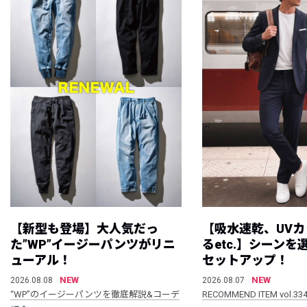
【新型も登場】大人気だっ
【吸水速乾、UV
た”WP”イージーパンツがリニ
るetc.】シーン
ューアル！
セットアップ！
NEW
NEW
2026.08.08
2026.08.07
“WP”のイージーパンツを徹底解説&コーデ
RECOMMEND ITEM vol.33