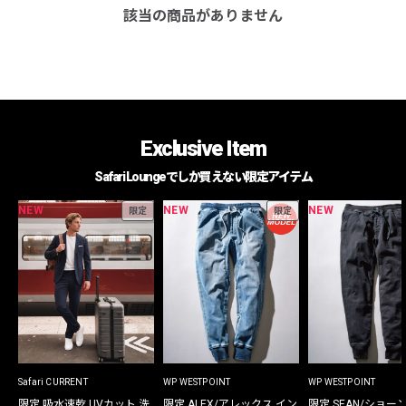
該当の商品がありません
Exclusive Item
Safari Loungeでしか買えない限定アイテム
NEW
NEW
NEW
限定
限定
Safari CURRENT
WP WESTPOINT
WP WESTPOINT
限定 吸水速乾 UVカット 洗
限定 ALEX/アレックス イン
限定 SEAN/ショー