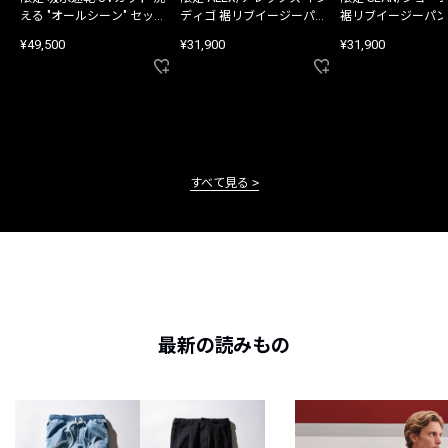
える "オールシーン" セット
ディゴ 裾リブイージーパン
裾リブイージーパン
アップ
ツ
¥49,500
¥31,900
¥31,900
すべて見る
最新の読みもの