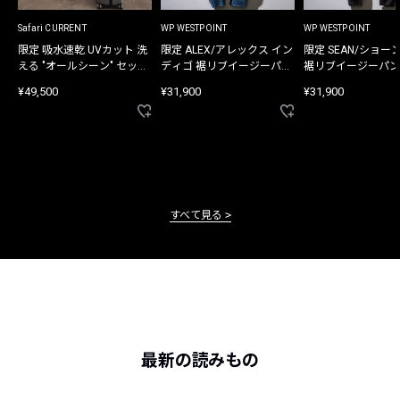
Safari CURRENT
WP WESTPOINT
WP WESTPOINT
限定 吸水速乾 UVカット 洗
限定 ALEX/アレックス イン
限定 SEAN/ショー
える "オールシーン" セット
ディゴ 裾リブイージーパン
裾リブイージーパン
アップ
ツ
¥49,500
¥31,900
¥31,900
すべて見る
最新の読みもの