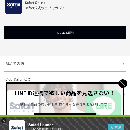
Safari Online
Safari公式ウェブマガジン
よくある質問
初めての方
Club Safariとは
LINE ID連携で欲しい商品を見逃さない！
ショッピングガイド
欲しい商品の買い逃しを防ぐ便利な通知をお届けします。
会社概要・規約
詳しくはこちら ＞
×
Safari Lounge
VIEW
HINODE PUBLISHING ..
© 1996-2026 HINODE PUBLISHING co., ltd. All Rights Reserved.