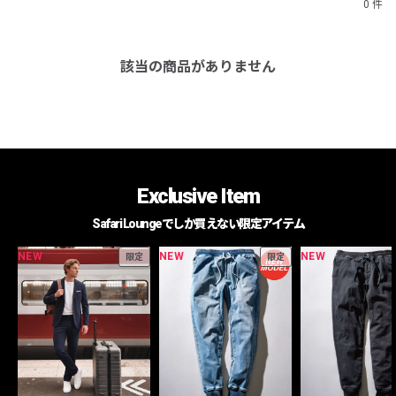
0 件
該当の商品がありません
Exclusive Item
Safari Loungeでしか買えない限定アイテム
NEW
NEW
NEW
限定
限定