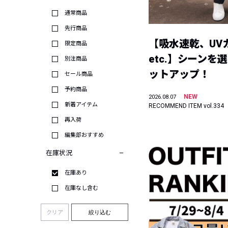
通常商品
先行商品
【吸水速乾、UV
限定商品
etc.】シーンを
別注商品
ットアップ！
セール商品
予約商品
NEW
2026.08.07
新着アイテム
RECOMMEND ITEM vol.334
再入荷
編集部おすすめ
在庫状況
在庫あり
在庫なし含む
クリア
絞り込む