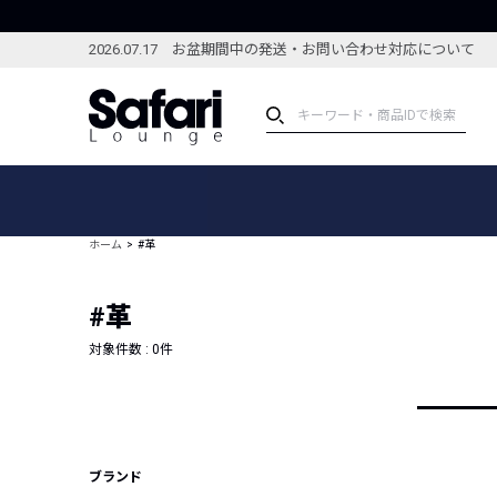
2026.07.17 お盆期間中の発送・お問い合わせ対応について
アイテム
スペシャル
カテゴリーから探す
スペシャルフィーチャ
ホーム
#革
ブランドから探す
特集記事
絞り込んで探す
#革
新着アイテム
コーディネート
編集部のおすすめアイテム
対象件数 :
0
件
編集部のおすすめコー
ランキング
雑誌・カタログ掲載アイテム
セール
ブランド