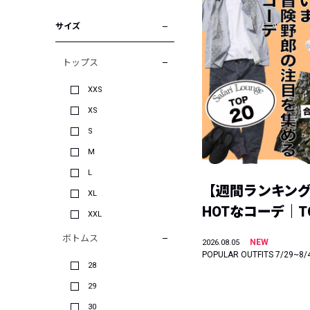
サイズ
トップス
XXS
XS
S
M
L
【週間ランキン
XL
HOTなコーデ｜TO
XXL
ボトムス
NEW
2026.08.05
POPULAR OUTFITS 7/29~8/
28
29
30