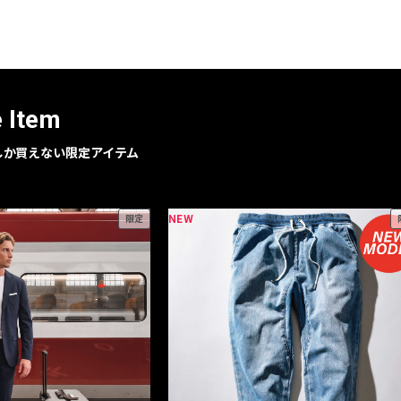
レコメンドアイテム
ピックアップアイテム
フォーカスブランド
セールおすすめアイテム
e Item
人気アイテム TOP 15
geでしか買えない限定アイテム
NEW
限定