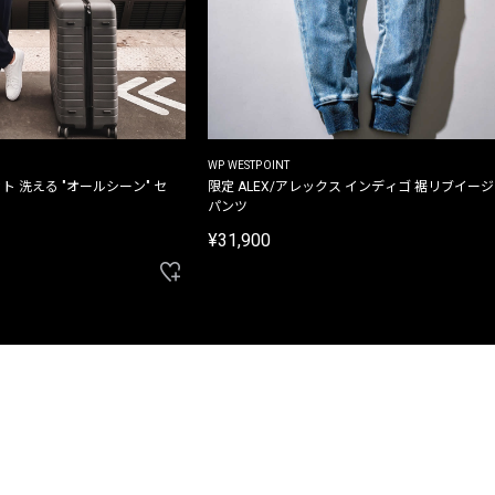
WP WESTPOINT
ト 洗える "オールシーン" セ
限定 ALEX/アレックス インディゴ 裾リブイー
パンツ
¥31,900