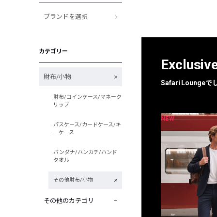
ブランドを選択
カテゴリー
Exclusiv
財布/小物
Safari Loun
財布/コインケース/マネーク
リップ
NEW
NEW
限定
別注
パスケース/カードケース/キ
ーケース
バンダナ/ハンカチ/ハンド
タオル
その他財布/小物
その他のカテゴリ