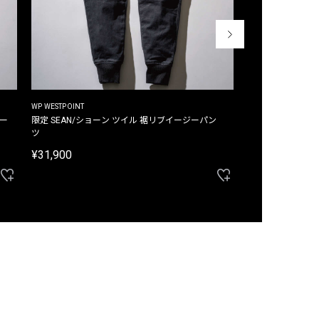
WP WESTPOINT
WP WESTPOINT
ジー
限定 SEAN/ショーン ツイル 裾リブイージーパン
限定 DAVID/デイヴィッド インデ
ツ
イージーパンツ
¥31,900
¥33,000