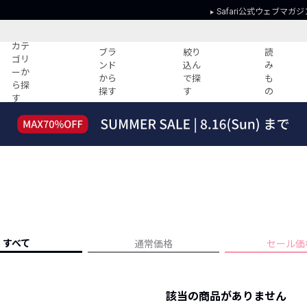
Safari公式ウェブマガジ
カテ
ブラ
絞り
読
ゴリ
ンド
込ん
み
ーか
から
で探
も
ら探
探す
す
の
す
読みもの
ガイド
ー
すべての記事
ショッピング
2026年のイチオシTシャツ！
初めての方
“WP”のイージーパンツを徹底解説&コ
Club Safari
ーデ紹介
よくある質問
HOTなコーデ TOP20
会社概要
ディネート
新ブランドご紹介！
会員利用規約
すべて
通常価格
セール価
人気記事ランキング
プライバシー
バイヤーズ レコメンド
特定商取引に
今週の別注アイテム
該当の商品がありません
ウィークリーコーデ