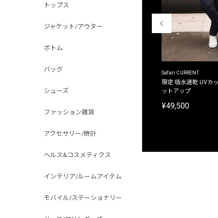
トップス
ジャケット/アウター
ボトム
バッグ
ACANTHUS
Safari CURRENT
別注限定 フード付き チェックシャツジャケット
限定 吸水速乾 UVカッ
シューズ
ットアップ
¥31,900
¥49,500
ファッション雑貨
アクセサリー/時計
ヘルス&コスメティクス
インテリア/ルームアイテム
モバイル/ステーショナリー