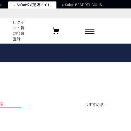
ン
Safari公式通販サイト
Safari BEST DELICIOUS
ログイ
ン・新
規会員
登録
ログイン・新規会員登録
お気に入りアイテム
ガイド
お気に入りブランド
お気に入り記事
最近チェックしたアイテム
格
おすすめ順
ポリシー
関する法律