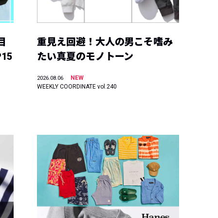
目
重見え回避！大人の男こそ嗜み
15
たい真夏のモノトーン
NEW
2026.08.06
WEEKLY COORDINATE vol.240