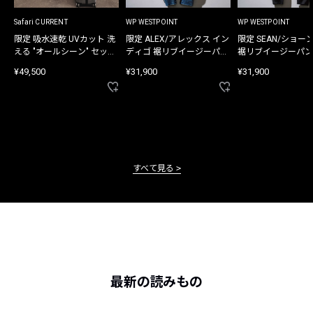
Safari CURRENT
WP WESTPOINT
WP WESTPOINT
限定 吸水速乾 UVカット 洗
限定 ALEX/アレックス イン
限定 SEAN/ショー
える "オールシーン" セット
ディゴ 裾リブイージーパン
裾リブイージーパン
アップ
ツ
¥49,500
¥31,900
¥31,900
すべて見る
最新の読みもの