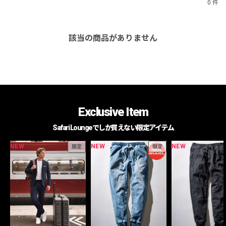
0 件
該当の商品がありません
Exclusive Item
Safari Loungeでしか買えない限定アイテム
NEW
NEW
NEW
限定
限定