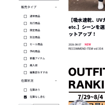
販売タイプ
通常商品
【吸水速乾、UV
先行商品
etc.】シーンを
限定商品
ットアップ！
別注商品
セール商品
NEW
2026.08.07
RECOMMEND ITEM vol.334
予約商品
新着アイテム
再入荷
編集部おすすめ
在庫状況
在庫あり
在庫なし含む