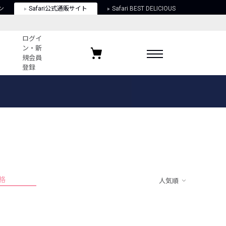
ン
Safari公式通販サイト
Safari BEST DELICIOUS
ログイ
ン・新
規会員
登録
ログイン・新規会員登録
お気に入りアイテム
ガイド
お気に入りブランド
お気に入り記事
最近チェックしたアイテム
格
人気順
ポリシー
関する法律