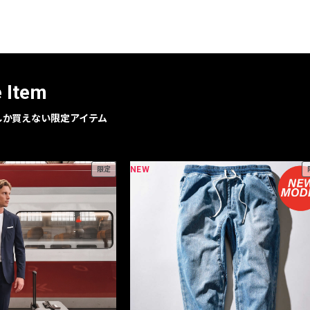
レコメンドアイテム
ピックアップアイテム
フォーカスブランド
セールおすすめアイテム
e Item
人気アイテム TOP 15
geでしか買えない限定アイテム
NEW
限定