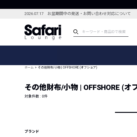
2026.07.17 お盆期間中の発送・お問い合わせ対応について
アイテム
スペシャル
カテゴリーから探す
スペシャルフィーチャ
ホーム
その他財布/小物 | OFFSHORE (オフショア)
ブランドから探す
特集記事
絞り込んで探す
その他財布/小物 | OFFSHORE (
新着アイテム
コーディネート
編集部のおすすめアイテム
対象件数 :
0
件
編集部のおすすめコー
ランキング
雑誌・カタログ掲載アイテム
セール
ブランド