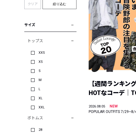
クリア
絞り込む
サイズ
トップス
XXS
XS
S
M
【週間ランキン
L
HOTなコーデ｜TO
XL
NEW
2026.08.05
XXL
POPULAR OUTFITS 7/29~8/
ボトムス
28