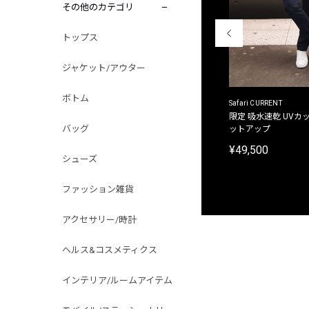
その他のカテゴリ
トップス
ジャケット/アウター
ボトム
ACANTHUS
Safari CURRENT
別注限定 フード付き チェックシャツジャケット
限定 吸水速乾 UVカッ
バッグ
ットアップ
¥31,900
¥49,500
シューズ
ファッション雑貨
アクセサリー/時計
ヘルス&コスメティクス
インテリア/ルームアイテム