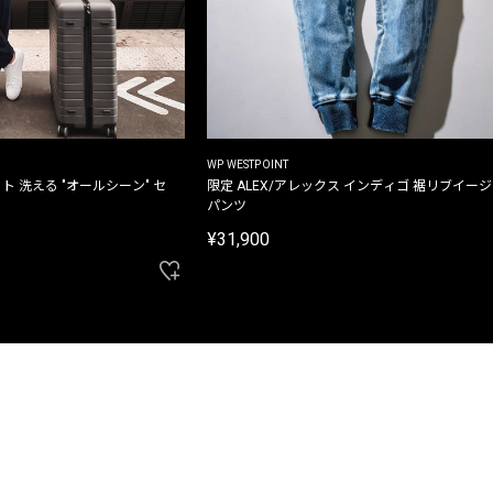
WP WESTPOINT
ト 洗える "オールシーン" セ
限定 ALEX/アレックス インディゴ 裾リブイー
パンツ
¥31,900