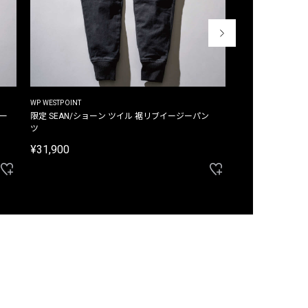
WP WESTPOINT
WP WESTPOINT
ジー
限定 SEAN/ショーン ツイル 裾リブイージーパン
限定 DAVID/デイヴィッド インデ
ツ
イージーパンツ
¥31,900
¥33,000