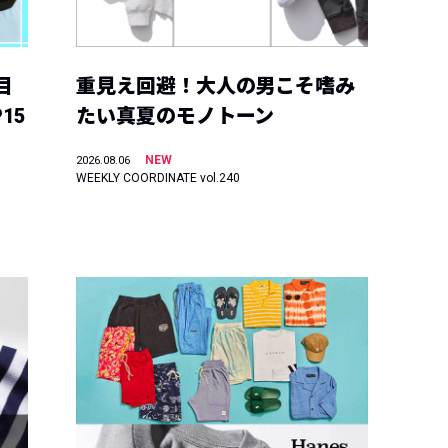
目
重見え回避！大人の男こそ嗜み
15
たい真夏のモノトーン
NEW
2026.08.06
WEEKLY COORDINATE vol.240