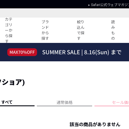
Safari公式ウェブマガジ
カテ
ブラ
絞り
読
ゴリ
ンド
込ん
み
ーか
から
で探
も
ら探
探す
す
の
す
読みもの
ガイド
ー
すべての記事
ショッピング
2026年のイチオシTシャツ！
初めての方
“WP”のイージーパンツを徹底解説&コ
Club Safari
ーデ紹介
オフショア)
よくある質問
HOTなコーデ TOP20
会社概要
ディネート
新ブランドご紹介！
会員利用規約
すべて
通常価格
セール価
人気記事ランキング
プライバシー
バイヤーズ レコメンド
特定商取引に
今週の別注アイテム
該当の商品がありません
ウィークリーコーデ