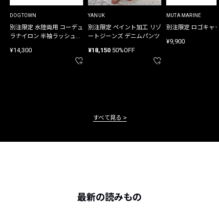
DOGTOWN
YANUK
MUTA MARINE
別注限定 水陸両用 コーデュ
別注限定 ペイント加工 リゾ
別注限定 ロゴキャ
ラナイロン 半袖ラッシュガ
ートジーンズ デニムパンツ
¥9,900
ード
¥14,300
¥18,150
50%OFF
すべて見る
最新の読みもの