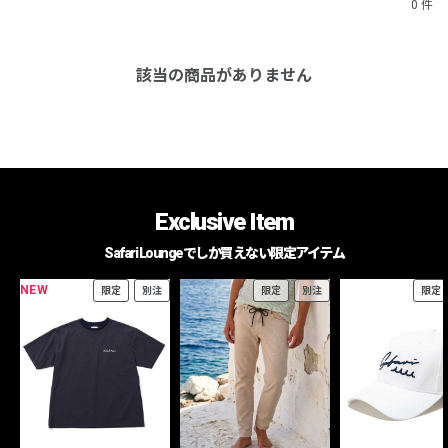
0 件
該当の商品がありません
Exclusive Item
Safari Loungeでしか買えない限定アイテム
NEW
限定
別注
限定
別注
限定