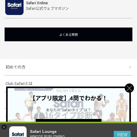
Safari Online
Safari公式ウェブマガジン
よくある質問
初めての方
Club Safariとは
【アプリ限定】4問でわかる！
ショッピングガイド
あなたの"Safariタイプ"は？
会社概要・規約
詳しくはこちら ＞
×
Safari Lounge
VIEW
HINODE PUBLISHING ..
© 1996-2026 HINODE PUBLISHING co., ltd. All Rights Reserved.