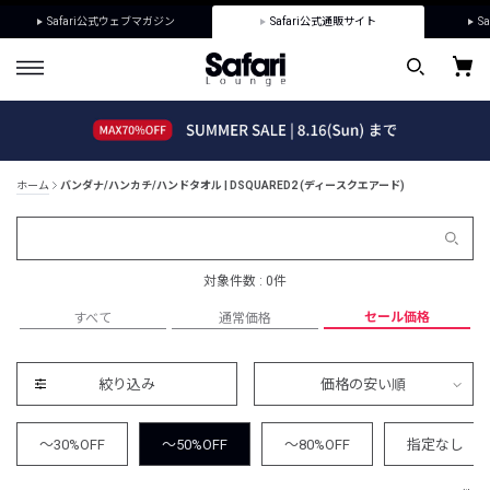
Safari公式ウェブマガジン
Safari公式通販サイト
Sa
ホーム
バンダナ/ハンカチ/ハンドタオル | DSQUARED2 (ディースクエアード)
対象件数 : 0件
セール価格
すべて
通常価格
絞り込み
価格の安い順
～30%OFF
～50%OFF
～80%OFF
指定なし