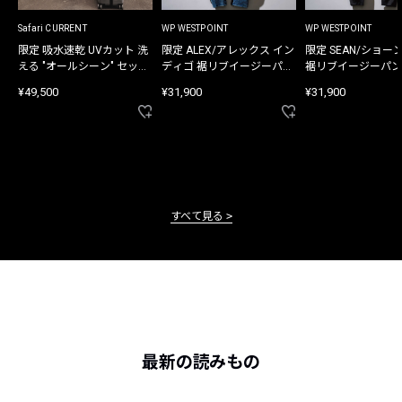
Safari CURRENT
WP WESTPOINT
WP WESTPOINT
限定 吸水速乾 UVカット 洗
限定 ALEX/アレックス イン
限定 SEAN/ショー
える "オールシーン" セット
ディゴ 裾リブイージーパン
裾リブイージーパン
アップ
ツ
¥49,500
¥31,900
¥31,900
すべて見る
最新の読みもの