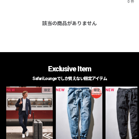
0 件
該当の商品がありません
Exclusive Item
Safari Loungeでしか買えない限定アイテム
NEW
NEW
NEW
限定
限定