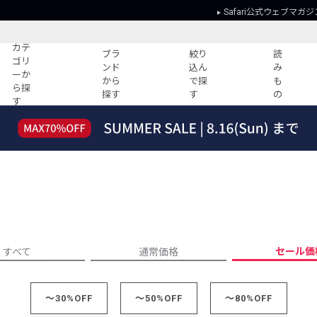
Safari公式ウェブマガジ
カテ
ブラ
絞り
読
ゴリ
ンド
込ん
み
ーか
から
で探
も
ら探
探す
す
の
す
読みもの
ガイド
ー
すべての記事
ショッピング
2026年のイチオシTシャツ！
初めての方
“WP”のイージーパンツを徹底解説&コ
Club Safari
ーデ紹介
よくある質問
HOTなコーデ TOP20
会社概要
ディネート
新ブランドご紹介！
会員利用規約
セール価
すべて
通常価格
人気記事ランキング
プライバシー
バイヤーズ レコメンド
特定商取引に
今週の別注アイテム
～30%OFF
～50%OFF
～80%OFF
ウィークリーコーデ