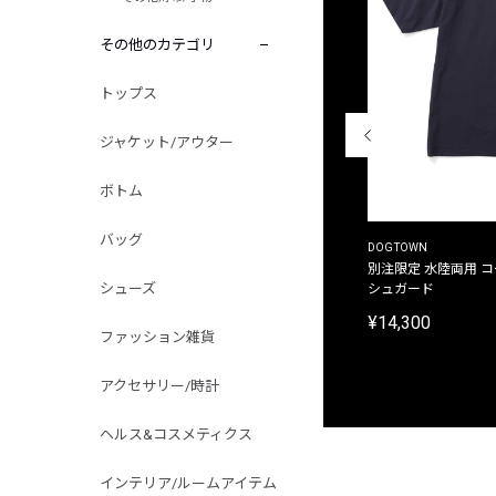
その他のカテゴリ
トップス
ジャケット/アウター
ボトム
バッグ
THE DUFFER OF ST.GEORGE
DOGTOWN
別注限定 ピグメントダイ バックプリント サーフ
別注限定 水陸両用 
シューズ
プリントTシャツ
シュガード
¥9,900
¥14,300
ファッション雑貨
アクセサリー/時計
ヘルス&コスメティクス
インテリア/ルームアイテム