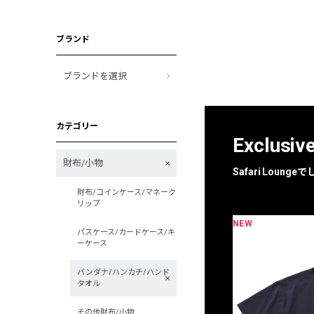
ブランド
ブランドを選択
カテゴリー
Exclusiv
財布/小物
Safari Loun
財布/コインケース/マネーク
リップ
NEW
限定
別注
パスケース/カードケース/キ
ーケース
バンダナ/ハンカチ/ハンド
タオル
その他財布/小物