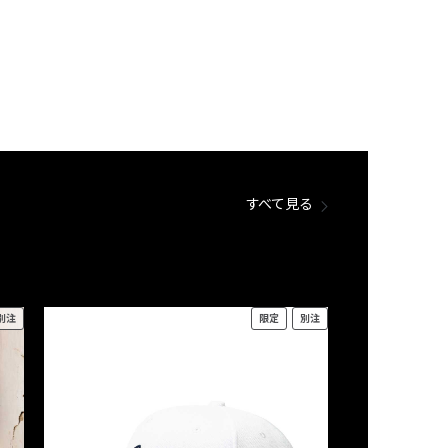
すべて見る
別注
限定
別注