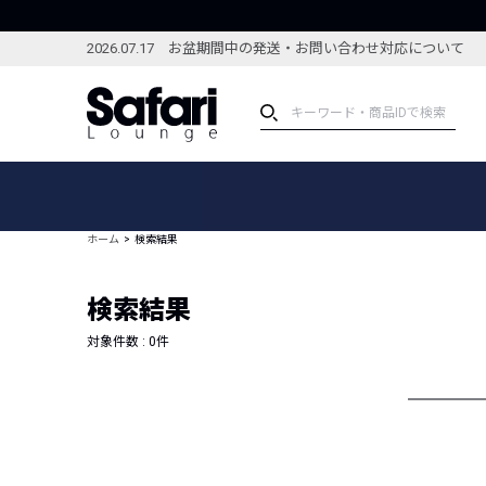
2026.07.17 お盆期間中の発送・お問い合わせ対応について
アイテム
スペシャル
カテゴリーから探す
スペシャルフィーチャ
ホーム
検索結果
ブランドから探す
特集記事
絞り込んで探す
検索結果
新着アイテム
コーディネート
編集部のおすすめアイテム
対象件数 :
0
件
編集部のおすすめコー
ランキング
雑誌・カタログ掲載アイテム
セール