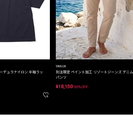
YANUK
コーデュラナイロン 半袖ラッ
別注限定 ペイント加工 リゾートジーンズ デニ
パンツ
¥18,150
50%OFF