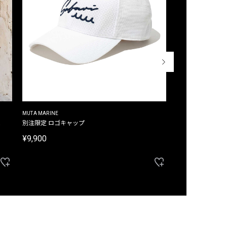
MUTA MARINE
CROSSLEY
ム
別注限定 ロゴキャップ
別注限定 ノースリ
¥9,900
¥8,580
40%OFF