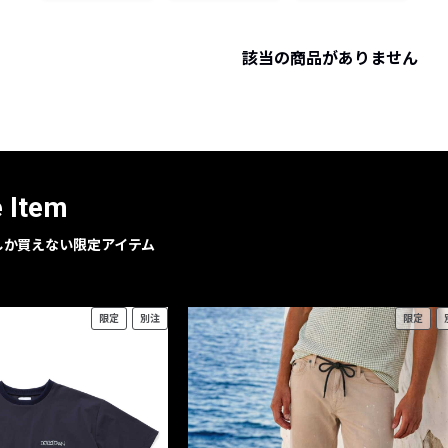
レコメンドアイテム
ピックアップアイテム
該当の商品がありません
フォーカスブランド
セールおすすめアイテム
人気アイテム TOP 15
e Item
geでしか買えない限定アイテム
限定
別注
限定