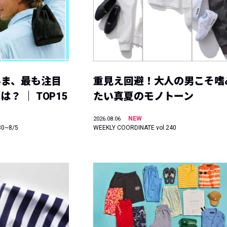
いま、最も注目
重見え回避！大人の男こそ嗜
？ ｜ TOP15
たい真夏のモノトーン
NEW
2026.08.06
30~8/5
WEEKLY COORDINATE vol.240