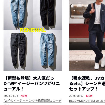
【新型も登場】大人気だっ
【吸水速乾、UV
た”WP”イージーパンツがリニ
るetc.】シーン
ューアル！
セットアップ！
NEW
NEW
2026.08.08
2026.08.07
“WP”のイージーパンツを徹底解説&コーデ
RECOMMEND ITEM vol.33