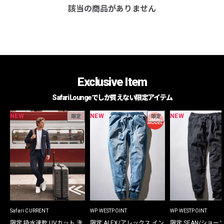
該当の商品がありません
Exclusive Item
Safari Loungeでしか買えない限定アイテム
NEW
NEW
NEW
限定
限定
Safari CURRENT
WP WESTPOINT
WP WESTPOINT
限定 吸水速乾 UVカット 洗
限定 ALEX/アレックス イン
限定 SEAN/ショー