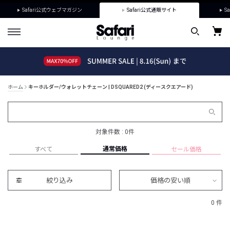
Safari公式ウェブマガジン
Safari公式通販サイト
Sa
ホーム
キーホルダー/ウォレットチェーン | DSQUARED2 (ディースクエアード)
対象件数 : 0件
通常価格
すべて
セール価格
絞り込み
価格の安い順
0 件