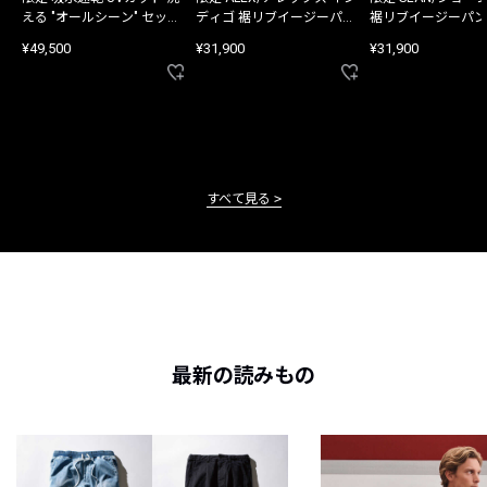
える "オールシーン" セット
ディゴ 裾リブイージーパン
裾リブイージーパン
アップ
ツ
¥49,500
¥31,900
¥31,900
すべて見る
最新の読みもの