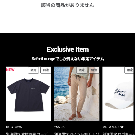
該当の商品がありません
Exclusive Item
Safari Loungeでしか買えない限定アイテム
NEW
限定
別注
限定
別注
限定
DOGTOWN
YANUK
MUTA MARINE
別注限定 水陸両用 コーデュ
別注限定 ペイント加工 リゾ
別注限定 ロゴキャ