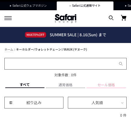
Safari公式ウェブマガジン
Safari公式通販サイト
Sa
ホーム
キーホルダー/ウォレットチェーン | YANUK (ヤヌーク)
対象件数 : 0件
すべて
通常価格
セール価格
絞り込み
人気順
0 件