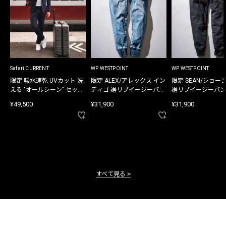
Safari CURRENT
WP WESTPOINT
WP WESTPOINT
限定 吸水速乾 UVカット 洗
限定 ALEX/アレックス イン
限定 SEAN/ショー
える "オールシーン" セット
ディゴ 裾リブイージーパン
裾リブイージーパン
アップ
ツ
¥49,500
¥31,900
¥31,900
すべて見る