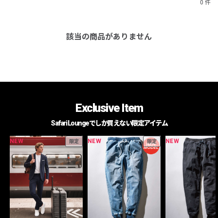
0 件
該当の商品がありません
Exclusive Item
Safari Loungeでしか買えない限定アイテム
NEW
NEW
NEW
限定
限定