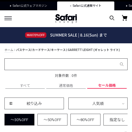
Safari公式ウェブマガジン
Safari公式通販サイト
Sa
ホーム
パスケース/カードケース/キーケース | GARRETT LEIGHT (ギャレット ライト)
対象件数 : 0件
セール価格
すべて
通常価格
絞り込み
人気順
～30%OFF
～50%OFF
～80%OFF
指定なし