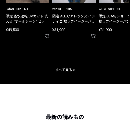
Safari CURRENT
WP WESTPOINT
WP WESTPOINT
限定 吸水速乾 UVカット 洗
限定 ALEX/アレックス イン
限定 SEAN/ショー
える "オールシーン" セット
ディゴ 裾リブイージーパン
裾リブイージーパン
アップ
ツ
¥49,500
¥31,900
¥31,900
すべて見る
最新の読みもの