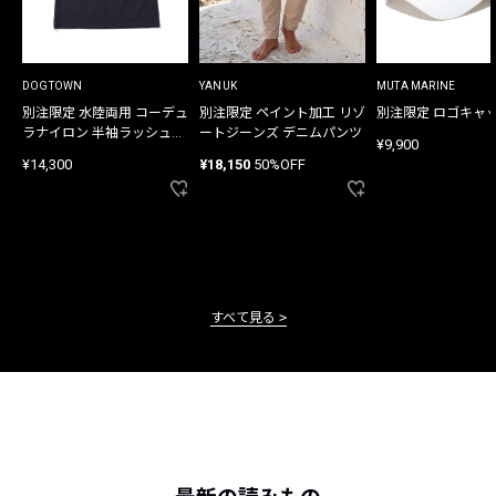
DOGTOWN
YANUK
MUTA MARINE
別注限定 水陸両用 コーデュ
別注限定 ペイント加工 リゾ
別注限定 ロゴキャ
ラナイロン 半袖ラッシュガ
ートジーンズ デニムパンツ
¥9,900
ード
¥14,300
¥18,150
50%OFF
すべて見る