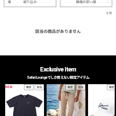
絞り込み
価格の安い順
0 件
該当の商品がありません
Exclusive Item
Safari Loungeでしか買えない限定アイテム
NEW
限定
別注
限定
別注
限定