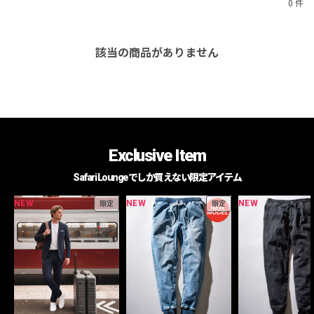
0 件
該当の商品がありません
Exclusive Item
Safari Loungeでしか買えない限定アイテム
NEW
NEW
NEW
限定
限定