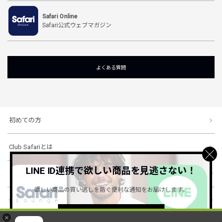
Safari Online
Safari公式ウェブマガジン
よくある質問
初めての方
Club Safariとは
LINE ID連携で欲しい商品を見逃さない！
ショッピングガイド
欲しい商品の買い逃しを防ぐ便利な通知をお届けします。
会社概要・規約
詳しくはこちら ＞
×