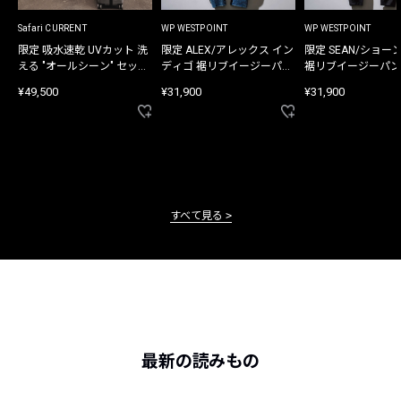
Safari CURRENT
WP WESTPOINT
WP WESTPOINT
限定 吸水速乾 UVカット 洗
限定 ALEX/アレックス イン
限定 SEAN/ショー
える "オールシーン" セット
ディゴ 裾リブイージーパン
裾リブイージーパン
アップ
ツ
¥49,500
¥31,900
¥31,900
すべて見る
最新の読みもの