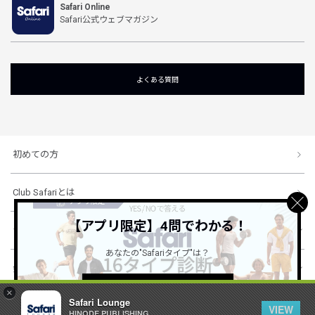
Safari Online
Safari公式ウェブマガジン
よくある質問
初めての方
Club Safariとは
【アプリ限定】4問でわかる！
ショッピングガイド
あなたの"Safariタイプ"は？
会社概要・規約
詳しくはこちら ＞
×
Safari Lounge
VIEW
HINODE PUBLISHING ..
© 1996-2026 HINODE PUBLISHING co., ltd. All Rights Reserved.