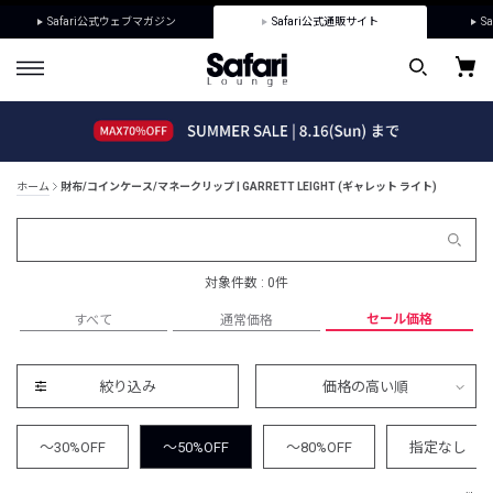
Safari公式ウェブマガジン
Safari公式通販サイト
Sa
ホーム
財布/コインケース/マネークリップ | GARRETT LEIGHT (ギャレット ライト)
対象件数 : 0件
セール価格
すべて
通常価格
絞り込み
価格の高い順
～30%OFF
～50%OFF
～80%OFF
指定なし