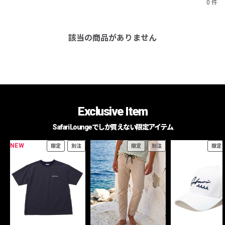
0 件
該当の商品がありません
Exclusive Item
Safari Loungeでしか買えない限定アイテム
NEW
限定
別注
限定
別注
限定