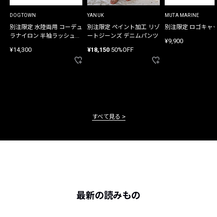
DOGTOWN
YANUK
MUTA MARINE
別注限定 水陸両用 コーデュ
別注限定 ペイント加工 リゾ
別注限定 ロゴキャ
ラナイロン 半袖ラッシュガ
ートジーンズ デニムパンツ
¥9,900
ード
¥14,300
¥18,150
50%OFF
すべて見る
最新の読みもの