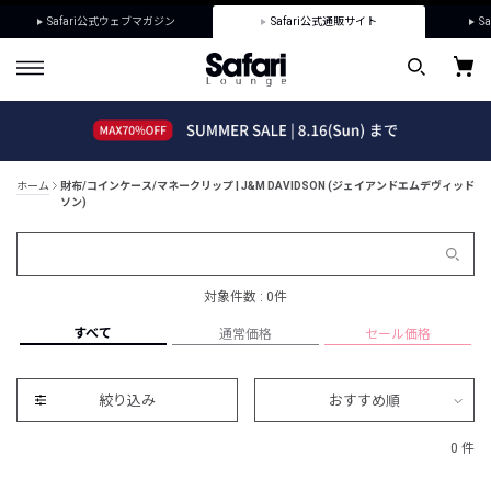
Safari公式ウェブマガジン
Safari公式通販サイト
Sa
ホーム
財布/コインケース/マネークリップ | J&M DAVIDSON (ジェイアンドエムデヴィッド
ソン)
対象件数 : 0件
すべて
通常価格
セール価格
絞り込み
おすすめ順
0 件