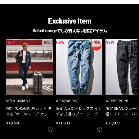
Exclusive Item
Safari Loungeでしか買えない限定アイテム
NEW
NEW
NEW
限定
限定
Safari CURRENT
WP WESTPOINT
WP WESTPOINT
限定 吸水速乾 UVカット 洗
限定 ALEX/アレックス イン
限定 SEAN/ショー
える "オールシーン" セット
ディゴ 裾リブイージーパン
裾リブイージーパン
アップ
ツ
¥49,500
¥31,900
¥31,900