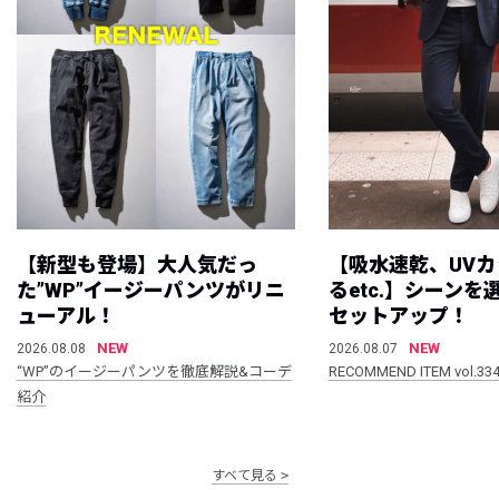
【新型も登場】大人気だっ
【吸水速乾、UV
た”WP”イージーパンツがリニ
るetc.】シーン
ューアル！
セットアップ！
NEW
NEW
2026.08.08
2026.08.07
“WP”のイージーパンツを徹底解説&コーデ
RECOMMEND ITEM vol.33
紹介
すべて見る