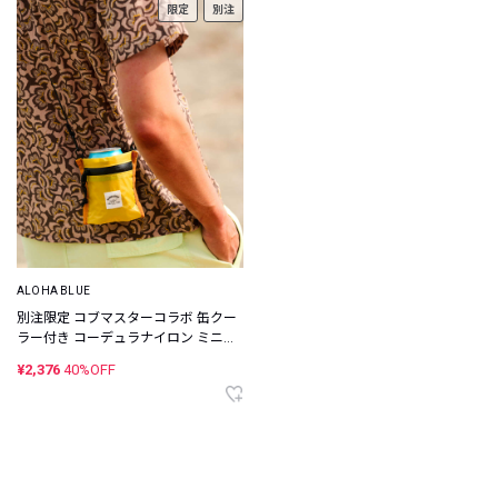
限定
別注
ALOHA BLUE
別注限定 コブマスターコラボ 缶クー
ラー付き コーデュラナイロン ミニウ
ォレット
¥2,376
40%OFF