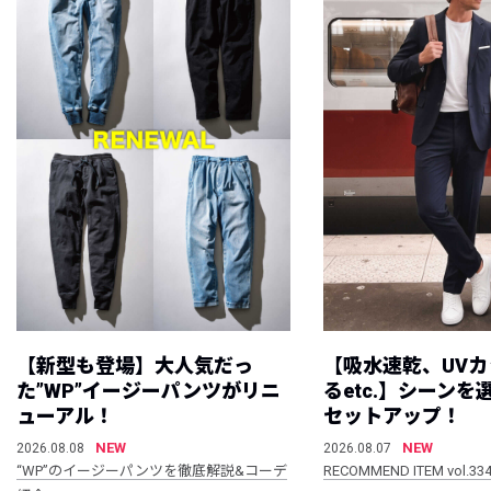
【新型も登場】大人気だっ
【吸水速乾、UV
た”WP”イージーパンツがリニ
るetc.】シーン
ューアル！
セットアップ！
NEW
NEW
2026.08.08
2026.08.07
“WP”のイージーパンツを徹底解説&コーデ
RECOMMEND ITEM vol.33