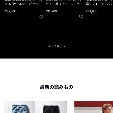
える "オールシーン" セット
ディゴ 裾リブイージーパン
裾リブイージーパン
アップ
ツ
¥49,500
¥31,900
¥31,900
すべて見る
最新の読みもの