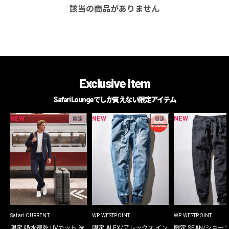
該当の商品がありません
Exclusive Item
Safari Loungeでしか買えない限定アイテム
NEW
NEW
NEW
限定
限定
Safari CURRENT
WP WESTPOINT
WP WESTPOINT
限定 吸水速乾 UVカット 洗
限定 ALEX/アレックス イン
限定 SEAN/ショー