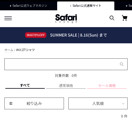
Safari公式ウェブマガジン
Safari公式通販サイト
Sa
ホーム
#ロゴTシャツ
対象件数 : 0件
すべて
通常価格
セール価格
絞り込み
人気順
0 件