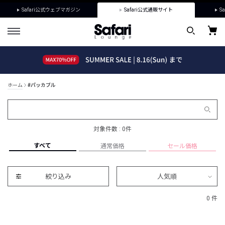
Safari公式ウェブマガジン
Safari公式通販サイト
Sa
ホーム
#パッカブル
対象件数 : 0件
すべて
通常価格
セール価格
絞り込み
人気順
0 件