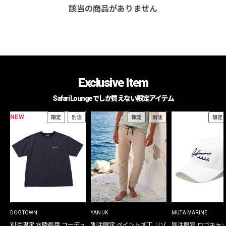
該当の商品がありません
Exclusive Item
Safari Loungeでしか買えない限定アイテム
NEW
限定
別注
限定
別注
限定
DOGTOWN
YANUK
MUTA MARINE
別注限定 水陸両用 コーデュ
別注限定 ペイント加工 リゾ
別注限定 ロゴキャ