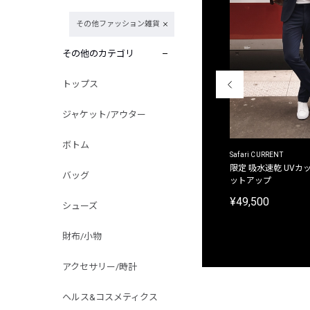
その他ファッション雑貨
その他のカテゴリ
トップス
ジャケット/アウター
ボトム
ACANTHUS
Safari CURRENT
別注限定 フード付き チェックシャツジャケット
限定 吸水速乾 UVカッ
バッグ
ットアップ
¥31,900
¥49,500
シューズ
財布/小物
アクセサリー/時計
ヘルス&コスメティクス