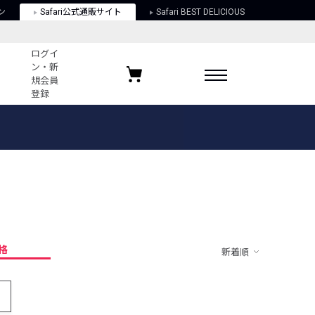
ン
Safari公式通販サイト
Safari BEST DELICIOUS
ログイ
ン・新
規会員
登録
ログイン・新規会員登録
お気に入りアイテム
ガイド
お気に入りブランド
お気に入り記事
最近チェックしたアイテム
格
新着順
ポリシー
関する法律