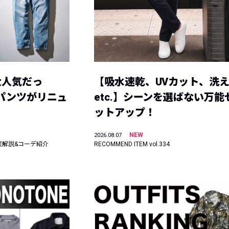
大人気だっ
【吸水速乾、UVカット、洗
ーパンツがリニュ
etc.】シーンを選ばない万能
ットアップ！
NEW
2026.08.07
底解説&コーデ紹介
RECOMMEND ITEM vol.334