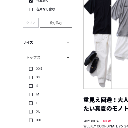
在庫あり
在庫なし含む
クリア
絞り込む
サイズ
トップス
XXS
XS
S
M
重見え回避！大
L
たい真夏のモノ
XL
XXL
NEW
2026.08.06
WEEKLY COORDINATE vol.2