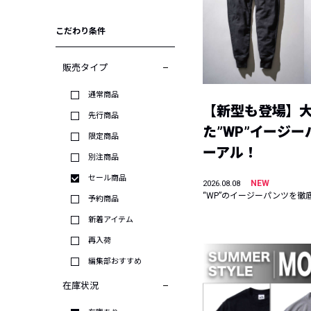
こだわり条件
販売タイプ
通常商品
【新型も登場】
先行商品
た”WP”イージ
限定商品
ーアル！
別注商品
セール商品
NEW
2026.08.08
“WP”のイージーパンツを徹
予約商品
新着アイテム
再入荷
編集部おすすめ
在庫状況