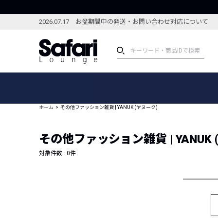
2026.07.17 お盆期間中の発送・お問い合わせ対応について
アイテム
スペシャル
カテゴリーから探す
スペシャルフィーチャ
ホーム
その他ファッション雑貨 | YANUK (ヤヌーク)
ブランドから探す
特集記事
絞り込んで探す
その他ファッション雑貨 | YANUK 
新着アイテム
コーディネート
編集部のおすすめアイテム
対象件数 :
0
件
編集部のおすすめコー
ランキング
雑誌・カタログ掲載アイテム
セール