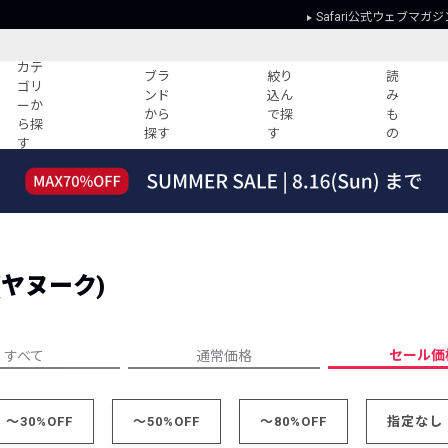
Safari公式ウェブマガジ
カテ
ブラ
絞り
読
ゴリ
ンド
込ん
み
ーか
から
で探
も
ら探
探す
す
の
す
読みもの
ガイド
ー
すべての記事
ショッピング
2026年のイチオシTシャツ！
初めての方
“WP”のイージーパンツを徹底解説&コ
Club Safari
ーデ紹介
(ヤヌーク)
よくある質問
HOTなコーデ TOP20
会社概要
ディネート
新ブランドご紹介！
会員利用規約
セール価
すべて
通常価格
人気記事ランキング
プライバシー
バイヤーズ レコメンド
特定商取引に
今週の別注アイテム
～30%OFF
～50%OFF
～80%OFF
指定なし
ウィークリーコーデ