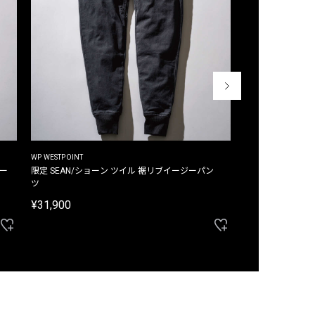
WP WESTPOINT
WP WESTPOINT
ジー
限定 SEAN/ショーン ツイル 裾リブイージーパン
限定 DAVID/デイヴィッド インデ
ツ
イージーパンツ
¥31,900
¥33,000