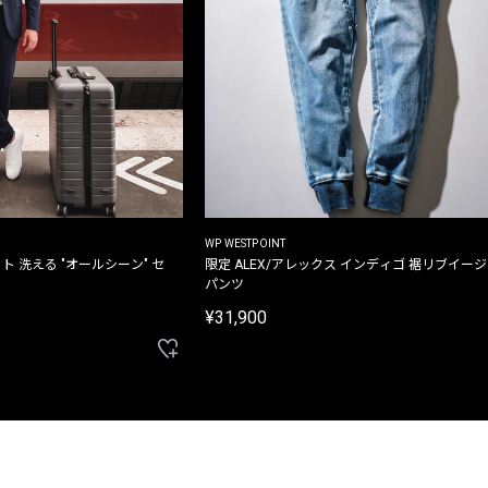
WP WESTPOINT
ト 洗える "オールシーン" セ
限定 ALEX/アレックス インディゴ 裾リブイー
パンツ
¥31,900