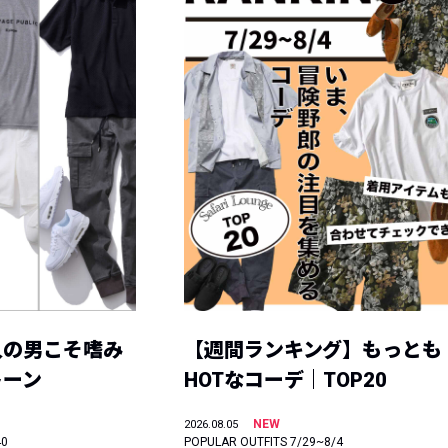
人の男こそ嗜み
【週間ランキング】もっとも
トーン
HOTなコーデ｜TOP20
NEW
2026.08.05
40
POPULAR OUTFITS 7/29~8/4