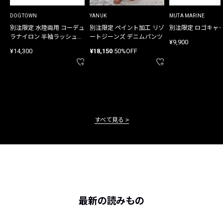
DOGTOWN
YANUK
MUTA MARINE
別注限定 水陸両用 コーデュ
別注限定 ペイント加工 リゾ
別注限定 ロゴキャ
ラナイロン 半袖ラッシュガ
ートジーンズ デニムパンツ
¥9,900
ード
¥14,300
¥18,150
50%OFF
すべて見る
最新の読みもの