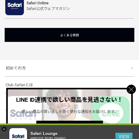
Safari Online
Safari公式ウェブマガジン
よくある質問
初めての方
Club Safariとは
LINE ID連携で欲しい商品を見逃さない！
ショッピングガイド
欲しい商品の買い逃しを防ぐ便利な通知をお届けします。
会社概要・規約
詳しくはこちら ＞
×
Safari Lounge
VIEW
HINODE PUBLISHING ..
© 1996-2026 HINODE PUBLISHING co., ltd. All Rights Reserved.