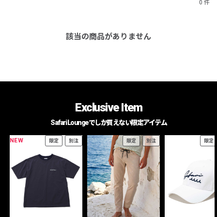
0 件
該当の商品がありません
Exclusive Item
Safari Loungeでしか買えない限定アイテム
NEW
限定
別注
限定
別注
限定