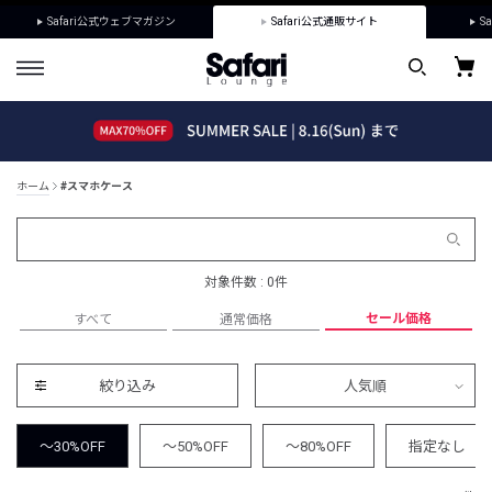
Safari公式ウェブマガジン
Safari公式通販サイト
Sa
ホーム
#スマホケース
対象件数 : 0件
セール価格
すべて
通常価格
絞り込み
人気順
～30%OFF
～50%OFF
～80%OFF
指定なし