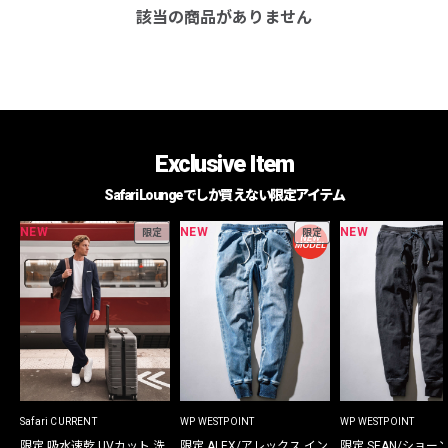
該当の商品がありません
Exclusive Item
Safari Loungeでしか買えない限定アイテム
NEW
NEW
NEW
限定
限定
Safari CURRENT
WP WESTPOINT
WP WESTPOINT
限定 吸水速乾 UVカット 洗
限定 ALEX/アレックス イン
限定 SEAN/ショー