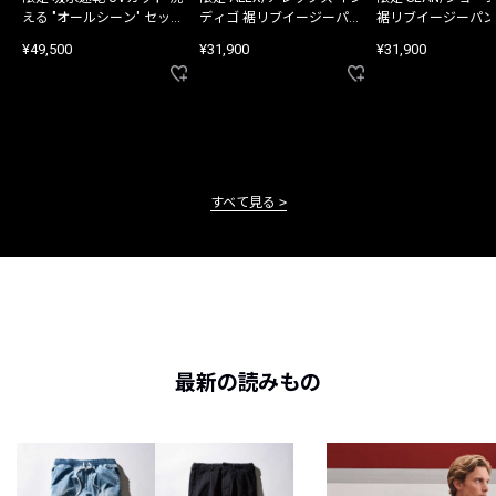
える "オールシーン" セット
ディゴ 裾リブイージーパン
裾リブイージーパン
アップ
ツ
¥49,500
¥31,900
¥31,900
すべて見る
最新の読みもの