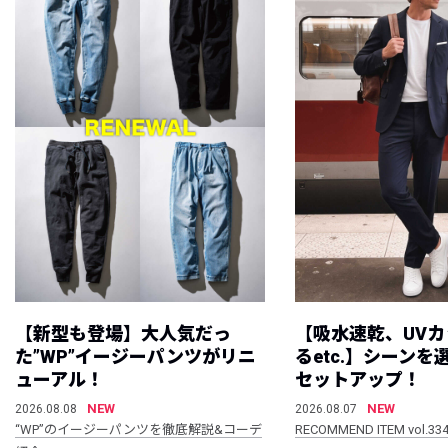
【新型も登場】大人気だっ
【吸水速乾、UV
た”WP”イージーパンツがリニ
るetc.】シーン
ューアル！
セットアップ！
NEW
NEW
2026.08.08
2026.08.07
“WP”のイージーパンツを徹底解説&コーデ
RECOMMEND ITEM vol.33