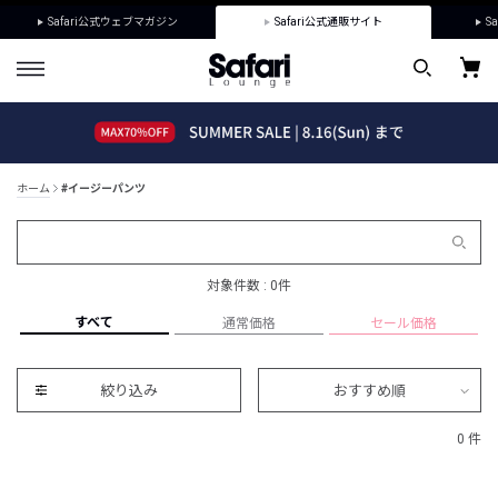
Safari公式ウェブマガジン
Safari公式通販サイト
Sa
ホーム
#イージーパンツ
対象件数 : 0件
すべて
通常価格
セール価格
絞り込み
おすすめ順
0 件