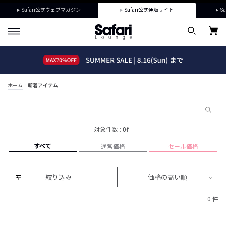
Safari公式ウェブマガジン
Safari公式通販サイト
Sa
ホーム
新着アイテム
対象件数 : 0件
すべて
通常価格
セール価格
絞り込み
価格の高い順
0 件