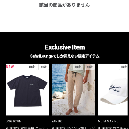
該当の商品がありません
Exclusive Item
Safari Loungeでしか買えない限定アイテム
NEW
限定
別注
限定
別注
限定
DOGTOWN
YANUK
MUTA MARINE
別注限定 水陸両用 コーデュ
別注限定 ペイント加工 リゾ
別注限定 ロゴキャ